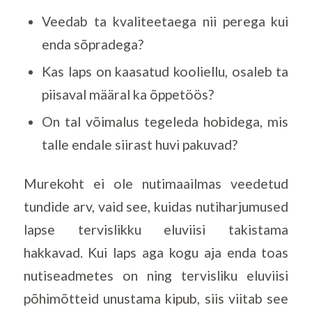
Veedab ta kvaliteetaega nii perega kui
enda sõpradega?
Kas laps on kaasatud kooliellu, osaleb ta
piisaval määral ka õppetöös?
On tal võimalus tegeleda hobidega, mis
talle endale siirast huvi pakuvad?
Murekoht ei ole nutimaailmas veedetud
tundide arv, vaid see, kuidas nutiharjumused
lapse tervislikku eluviisi takistama
hakkavad. Kui laps aga kogu aja enda toas
nutiseadmetes on ning tervisliku eluviisi
põhimõtteid unustama kipub, siis viitab see