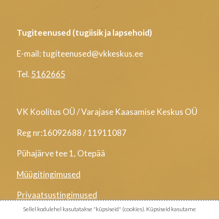
Tugiteenused (tugiisik ja lapsehoid)
E-mail: tugiteenused@vkkeskus.ee
Tel.
5162665
VK Koolitus OÜ / Varajase Kaasamise Keskus OÜ
Reg nr:16092688 / 11911087
Pühajärve tee 1, Otepää
Müügitingimused
Privaatsustingimused
Sellel kodulehel kasutatakse "küpsiseid" (cookies). Küpsiseid kasutame