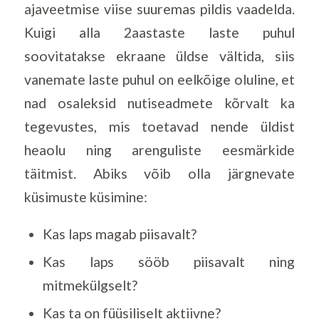
ajaveetmise viise suuremas pildis vaadelda.
Kuigi alla 2aastaste laste puhul
soovitatakse ekraane üldse vältida, siis
vanemate laste puhul on eelkõige oluline, et
nad osaleksid nutiseadmete kõrvalt ka
tegevustes, mis toetavad nende üldist
heaolu ning arenguliste eesmärkide
täitmist. Abiks võib olla järgnevate
küsimuste küsimine:
Kas laps magab piisavalt?
Kas laps sööb piisavalt ning
mitmekülgselt?
Kas ta on füüsiliselt aktiivne?