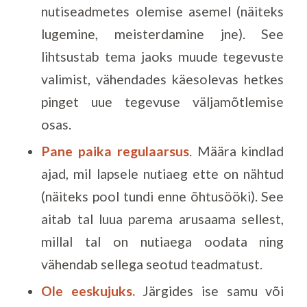
nutiseadmetes olemise asemel (näiteks
lugemine, meisterdamine jne). See
lihtsustab tema jaoks muude tegevuste
valimist, vähendades käesolevas hetkes
pinget uue tegevuse väljamõtlemise
osas.
Pane paika regulaarsus
. Määra kindlad
ajad, mil lapsele nutiaeg ette on nähtud
(näiteks pool tundi enne õhtusööki). See
aitab tal luua parema arusaama sellest,
millal tal on nutiaega oodata ning
vähendab sellega seotud teadmatust.
Ole eeskujuks.
Järgides ise samu või