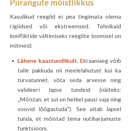
Piirangute mõistlikkus
Kasulikud reeglid ei pea tingimata olema
rigiidsed või ekstreemsed. Tehnikaid
konfliktide vältimiseks reeglite loomisel on
mitmeid:
Lähene kaastundlikult. E
kraaniaeg võib
talle pakkuda nii meelelahutust kui ka
turvatunnet, võta seda arvesse ning
valideeri lapse tundeid (näiteks:
„Mõistan, et sul on hetkel pausi vaja ning
soovid lõõgastuda“). See aitab lapsel
tunda, et mõistad tema nutiharjumuste
funktsiooni.