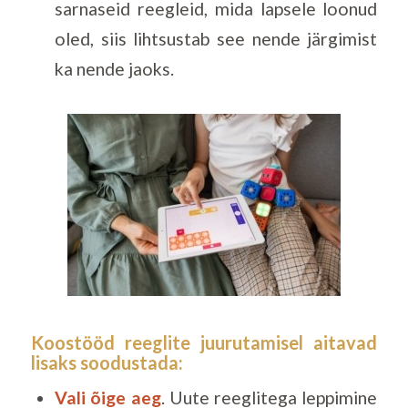
sarnaseid reegleid, mida lapsele loonud
oled, siis lihtsustab see nende järgimist
ka nende jaoks.
Koostööd reeglite juurutamisel aitavad
lisaks soodustada:
Vali õige aeg
. Uute reeglitega leppimine