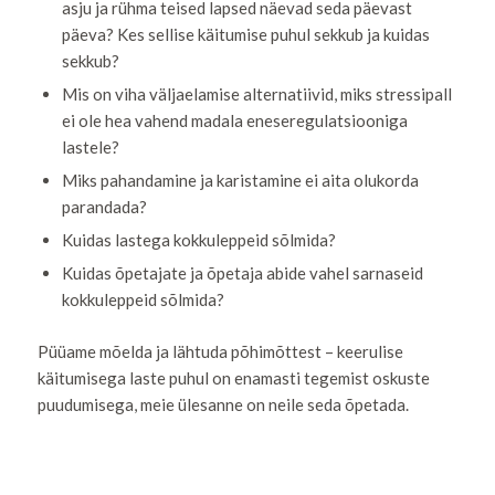
asju ja rühma teised lapsed näevad seda päevast
päeva? Kes sellise käitumise puhul sekkub ja kuidas
sekkub?
Mis on viha väljaelamise alternatiivid, miks stressipall
ei ole hea vahend madala eneseregulatsiooniga
lastele?
Miks pahandamine ja karistamine ei aita olukorda
parandada?
Kuidas lastega kokkuleppeid sõlmida?
Kuidas õpetajate ja õpetaja abide vahel sarnaseid
kokkuleppeid sõlmida?
Püüame mõelda ja lähtuda põhimõttest – keerulise
käitumisega laste puhul on enamasti tegemist oskuste
puudumisega, meie ülesanne on neile seda õpetada.