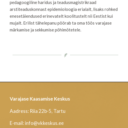
pedagoogiline haridus ja teadusmagistrikraad
arstiteaduskonnast epidemioloogia erialalt, lisaks rohked
enesetäiendused erinevatelt koolitustelt nii Eestist kui
mujalt. Erilist tähelepanu pöörab ta oma töös varajase
märkamise ja sekkumise põhimõtetele.
Varajase Kaasamise Keskus
Aadress: Riia 22b-5, Tartu
E-mail: info@vkkeskus.ee