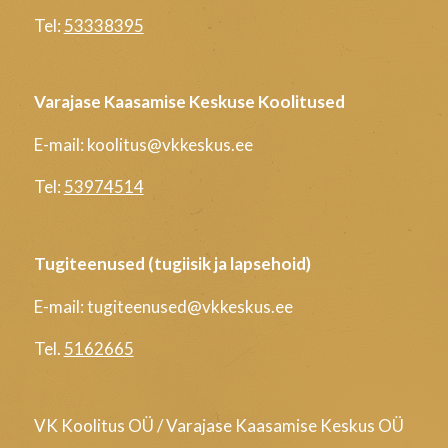
Tel:
53338395
Varajase Kaasamise Keskuse Koolitused
E-mail: koolitus@vkkeskus.ee
Tel:
53974514
Tugiteenused (tugiisik ja lapsehoid)
E-mail: tugiteenused@vkkeskus.ee
Tel.
5162665
VK Koolitus OÜ / Varajase Kaasamise Keskus OÜ