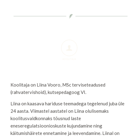
KOOLITAJA
Koolitaja on Liina Vooro, MSc terviseteadused
(rahvatervishoid), kutsepedagoog VI.
Liina on kaasava hariduse teemadega tegelenud juba üle
24 aasta. Viimastel aastatel on Liina olulisemaks
koolitusvaldkonnaks tõusnud laste
eneseregulatsioonioskuste kujundamine ning
käitumishäirete ennetamine ja leevendamine. Liinal on