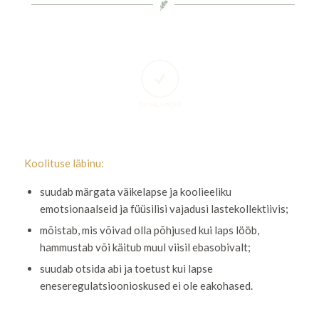
ÕPIVÄLJUNDID
Koolituse läbinu:
suudab märgata väikelapse ja koolieeliku
emotsionaalseid ja füüsilisi vajadusi lastekollektiivis;
mõistab, mis võivad olla põhjused kui laps lööb,
hammustab või käitub muul viisil ebasobivalt;
suudab otsida abi ja toetust kui lapse
eneseregulatsioonioskused ei ole eakohased.