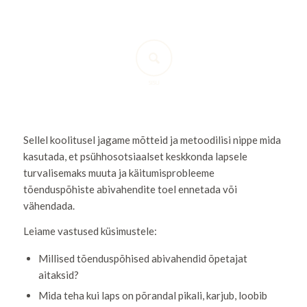
SISU
Sellel koolitusel jagame mõtteid ja metoodilisi nippe mida
kasutada, et psühhosotsiaalset keskkonda lapsele
turvalisemaks muuta ja käitumisprobleeme
tõenduspõhiste abivahendite toel ennetada või
vähendada.
Leiame vastused küsimustele:
Millised tõenduspõhised abivahendid õpetajat
aitaksid?
Mida teha kui laps on põrandal pikali, karjub, loobib