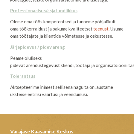
Professionaalsus/asjatundlikkus
Oleme oma töös kompetentsed ja tunneme põhjalikult
oma töökorraldust ja pakume kvaliteetset
teenust
. Usume
oma töötajate ja klientide võimetesse ja oskustesse.
J
ärjepidevus / pidev areng
Peame oluliseks
pidevat arendustegevust kliendi, töötaja ja organisatsiooni tas
Tolerantsus
Aktsepteerime inimest sellisena nagu ta on, austame
üksteise eetilisi väärtusi ja veendumusi.
Varajase Kaasamise Keskus