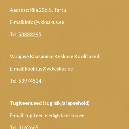
Aadress: Riia 22b-5, Tartu
E-mail: info@vkkeskus.ee
Tel:
53338395
Varajase Kaasamise Keskuse Koolitused
E-mail: koolitus@vkkeskus.ee
Tel:
53974514
Tugiteenused (tugiisik ja lapsehoid)
E-mail: tugiteenused@vkkeskus.ee
Tel.
5162665