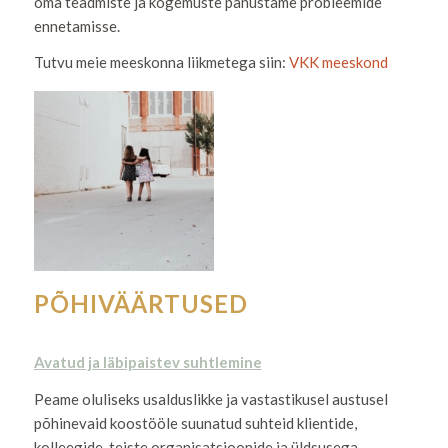
oma teadmiste ja kogemuste panustame probleemide
ennetamisse.
Tutvu meie meeskonna liikmetega siin:
VKK meeskond
PÕHIVÄÄRTUSED
Avatud ja läbipaistev suhtlemine
Peame oluliseks usalduslikke ja vastastikusel austusel
põhinevaid koostööle suunatud suhteid klientide,
kolleegide, teiste organisatsioonide ja üldsusega.