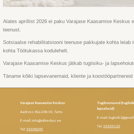
Alates aprillist 2026 ei paku Varajase Kaasamise Keskus en
teenust.
Sotsiaalse rehabilitatsiooni teenuse pakkujate kohta leiab 
kohta Töötukassa kodulehelt.
Varajase Kaasamise Keskus jätkab tugiisiku- ja lapsehoiut
Täname kõiki lapsevanemaid, kliente ja koostööpartnereid 
Varajase Kaasamise Keskus
Tugiteenused (tugiisik
lapsehoid)
Aadress: Riia 20b-01, Tartu
E-mail: tugiisik1@gmai
E-mail: info@vkkeskus.ee
Tel.
53333110
Tel:
53338395