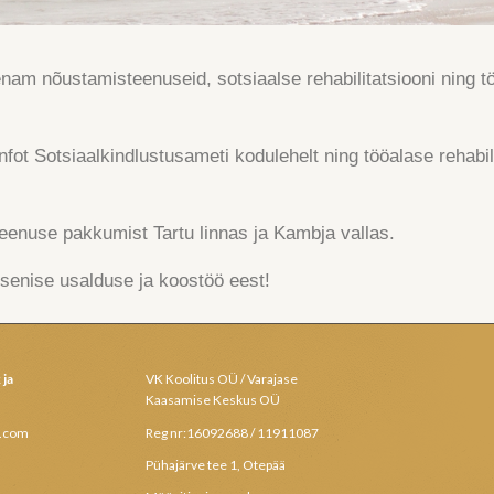
am nõustamisteenuseid, sotsiaalse rehabilitatsiooni ning tö
infot Sotsiaalkindlustusameti kodulehelt ning tööalase rehabi
eenuse pakkumist Tartu linnas ja Kambja vallas.
senise usalduse ja koostöö eest!
 ja
VK Koolitus OÜ / Varajase
Kaasamise Keskus OÜ
l.com
Reg nr:16092688 / 11911087
Pühajärve tee 1, Otepää