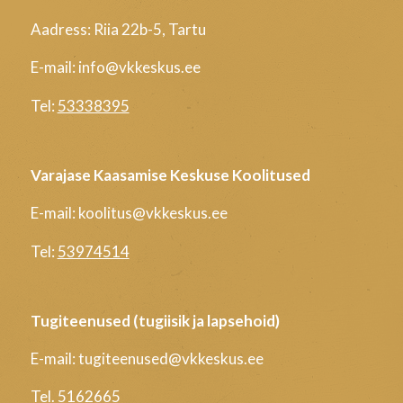
Aadress: Riia 22b-5, Tartu
E-mail: info@vkkeskus.ee
Tel:
53338395
Varajase Kaasamise Keskuse Koolitused
E-mail: koolitus@vkkeskus.ee
Tel:
53974514
Tugiteenused (tugiisik ja lapsehoid)
E-mail: tugiteenused@vkkeskus.ee
Tel.
5162665