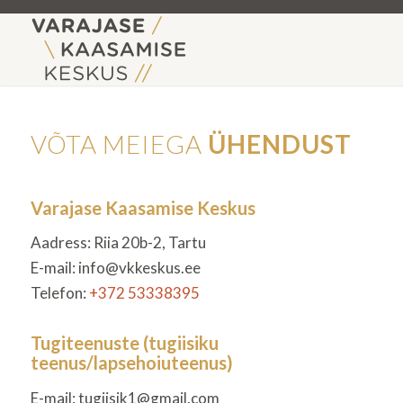
VÕTA MEIEGA
ÜHENDUST
Varajase Kaasamise Keskus
Aadress: Riia 20b-2, Tartu
E-mail: info@vkkeskus.ee
Telefon:
+372 53338395
Tugiteenuste (tugiisiku
teenus/lapsehoiuteenus)
E-mail: tugiisik1@gmail.com