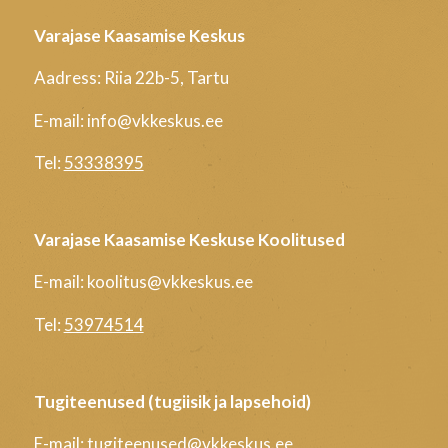
Varajase Kaasamise Keskus
Aadress: Riia 22b-5, Tartu
E-mail: info@vkkeskus.ee
Tel:
53338395
Varajase Kaasamise Keskuse Koolitused
E-mail: koolitus@vkkeskus.ee
Tel:
53974514
Tugiteenused (tugiisik ja lapsehoid)
E-mail: tugiteenused@vkkeskus.ee