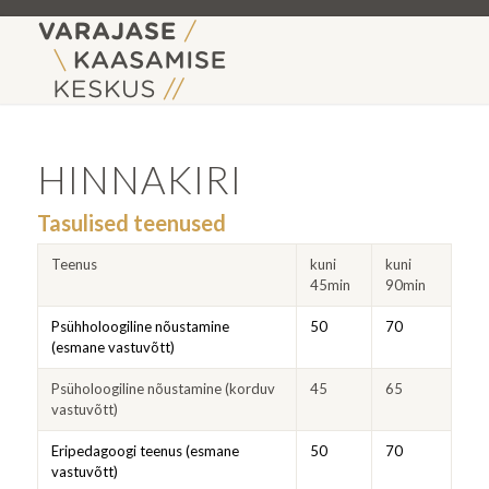
HINNAKIRI
Tasulised teenused
Teenus
kuni
kuni
45min
90min
Psühholoogiline nõustamine
50
70
(esmane vastuvõtt)
Psüholoogiline nõustamine (korduv
45
65
vastuvõtt)
Eripedagoogi teenus (esmane
50
70
vastuvõtt)