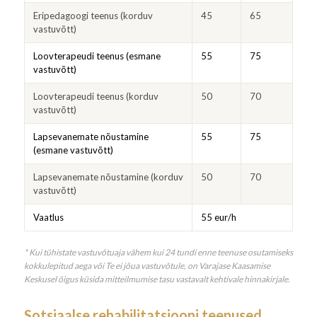
Eripedagoogi teenus (korduv
45
65
vastuvõtt)
Loovterapeudi teenus (esmane
55
75
vastuvõtt)
Loovterapeudi teenus (korduv
50
70
vastuvõtt)
Lapsevanemate nõustamine
55
75
(esmane vastuvõtt)
Lapsevanemate nõustamine (korduv
50
70
vastuvõtt)
Vaatlus
55 eur/h
* Kui tühistate vastuvõtuaja vähem kui 24 tundi enne teenuse osutamiseks
kokkulepitud aega või Te ei jõua vastuvõtule, on Varajase Kaasamise
Keskusel õigus küsida mitteilmumise tasu vastavalt kehtivale hinnakirjale.
Sotsiaalse rehabilitatsiooni teenused