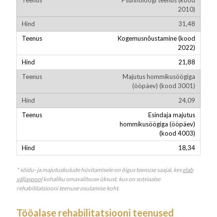
Psühholoogi teenus (kood
2010)
31,48
Kogemusnõustamine (kood
2022)
21,88
Majutus hommikusöögiga
(ööpäev) (kood 3001)
24,09
Esindaja majutus
hommikusöögiga (ööpäev)
(kood 4003)
18,34
* sõidu- ja majutuskulude hüvitamisele on õigus teenuse saajal, kes
elab
väljaspool
kohaliku omavalitsuse üksust, kus on sotsiaalse
rehabilitatsiooni teenuse osutamise koht.
Tööalase rehabilitatsiooni teenused