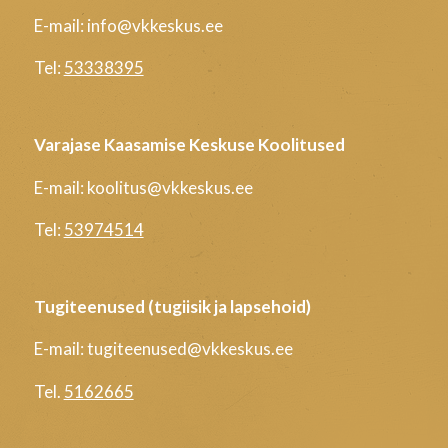
E-mail: info@vkkeskus.ee
Tel:
53338395
Varajase Kaasamise Keskuse Koolitused
E-mail: koolitus@vkkeskus.ee
Tel:
53974514
Tugiteenused (tugiisik ja lapsehoid)
E-mail: tugiteenused@vkkeskus.ee
Tel.
5162665