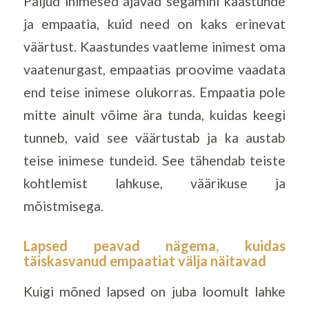
Paljud inimesed ajavad segamini kaastunde
ja empaatia, kuid need on kaks erinevat
väärtust. Kaastundes vaatleme inimest oma
vaatenurgast, empaatias proovime vaadata
end teise inimese olukorras. Empaatia pole
mitte ainult võime ära tunda, kuidas keegi
tunneb, vaid see väärtustab ja ka austab
teise inimese tundeid. See tähendab teiste
kohtlemist lahkuse, väärikuse ja
mõistmisega.
Lapsed peavad nägema, kuidas
täiskasvanud empaatiat välja näitavad
Kuigi mõned lapsed on juba loomult lahke