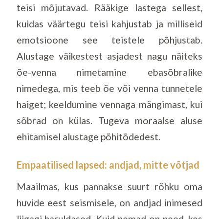
teisi mõjutavad. Rääkige lastega sellest,
kuidas väärtegu teisi kahjustab ja milliseid
emotsioone see teistele põhjustab.
Alustage väikestest asjadest nagu näiteks
õe-venna nimetamine ebasõbralike
nimedega, mis teeb õe või venna tunnetele
haiget; keeldumine vennaga mängimast, kui
sõbrad on külas. Tugeva moraalse aluse
ehitamisel alustage põhitõdedest.
Empaatilised lapsed: andjad, mitte võtjad
Maailmas, kus pannakse suurt rõhku oma
huvide eest seismisele, on andjad inimesed
liigagi haruldased. Kuid nemad on need, kes