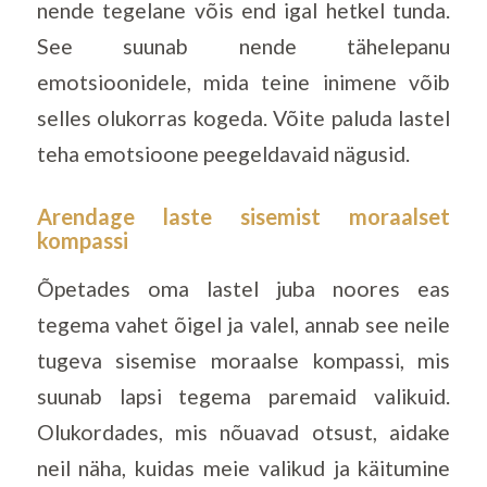
nende tegelane võis end igal hetkel tunda.
See suunab nende tähelepanu
emotsioonidele, mida teine inimene võib
selles olukorras kogeda. Võite paluda lastel
teha emotsioone peegeldavaid nägusid.
Arendage laste sisemist moraalset
kompassi
Õpetades oma lastel juba noores eas
tegema vahet õigel ja valel, annab see neile
tugeva sisemise moraalse kompassi, mis
suunab lapsi tegema paremaid valikuid.
Olukordades, mis nõuavad otsust, aidake
neil näha, kuidas meie valikud ja käitumine