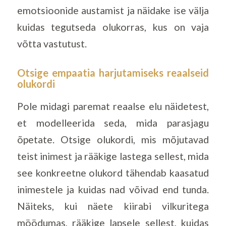
emotsioonide austamist ja näidake ise välja
kuidas tegutseda olukorras, kus on vaja
võtta vastutust.
Otsige empaatia harjutamiseks reaalseid
olukordi
Pole midagi paremat reaalse elu näidetest,
et modelleerida seda, mida parasjagu
õpetate. Otsige olukordi, mis mõjutavad
teist inimest ja rääkige lastega sellest, mida
see konkreetne olukord tähendab kaasatud
inimestele ja kuidas nad võivad end tunda.
Näiteks, kui näete kiirabi vilkuritega
möödumas, rääkige lapsele sellest, kuidas