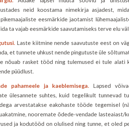
rgid.
Aidake lapsel muuta soovid ja unistuse
gustades neid koostama nimekirja asjadest, mida
pikemaajaliste eesmärkide jaotamist lühemaajaliste
mida ta vajab eesmärkide saavutamiseks terve elu väl
utusi.
Laste kiitmine nende saavutuste eest on väga
nda, et tunnete uhkust nende pingutuste üle sõltum
 nõuab rasket tööd ning tulemused ei tule alati 
ende püüdlust.
nde pahameele ja kaeblemisega.
Lapsed võiva
te ülesannete suhtes, kuid tegelikult tunnevad t
endega arvestatakse eakohaste tööde tegemisel (n
auakatmine, nooremate õdede-vendade lasteaiast/ko
sed ja kodutööd on olulised ning tunne, et oled pe