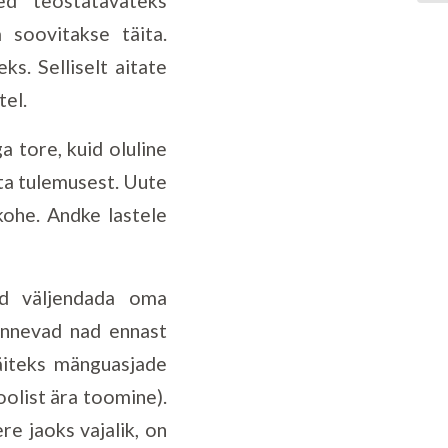
d teostatavateks
 soovitakse täita.
ks. Selliselt aitate
tel.
 tore, kuid oluline
ata tulemusest. Uute
kohe. Andke lastele
d väljendada oma
unnevad nad ennast
äiteks mänguasjade
olist ära toomine).
re jaoks vajalik, on