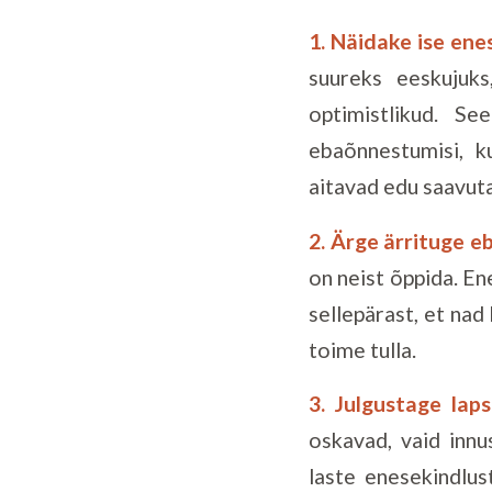
1. Näidake ise ene
suureks eeskujuks
optimistlikud. S
ebaõnnestumisi, k
aitavad edu saavut
2. Ärge ärrituge 
on neist õppida. E
sellepärast, et nad
toime tulla.
3. Julgustage laps
oskavad, vaid inn
laste enesekindlu