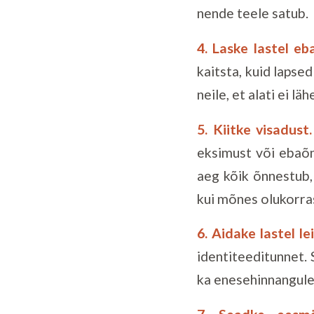
nende teele satub.
4. Laske lastel e
kaitsta, kuid laps
neile, et alati ei l
5. Kiitke visadust.
eksimust või ebaõn
aeg kõik õnnestub, 
kui mõnes olukorras
6. Aidake lastel l
identiteeditunnet.
ka enesehinnangule