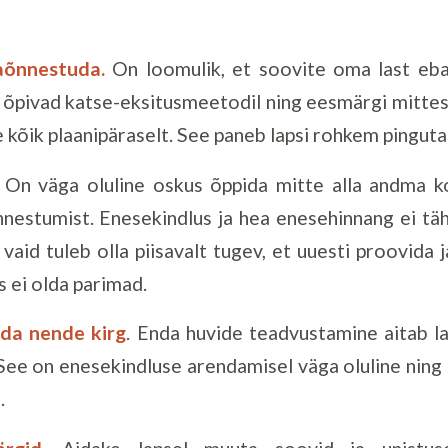
baõnnestuda.
On loomulik, et soovite oma last eb
ed õpivad katse-eksitusmeetodil ning eesmärgi mitt
ähe kõik plaanipäraselt. See paneb lapsi rohkem pingut
On väga oluline oskus õppida mitte alla andma k
nestumist. Enesekindlus ja hea enesehinnang ei tä
vaid tuleb olla piisavalt tugev, et uuesti proovida 
 ei olda parimad.
eida nende kirg
. Enda huvide teadvustamine aitab la
 See on enesekindluse arendamisel väga oluline ning
.