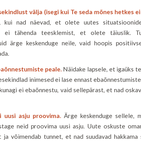
sekindlust välja (isegi kui Te seda mõnes hetkes ei
, kui nad näevad, et olete uutes situatsioonid
ee ei tähenda teesklemist, et olete täiuslik. 
uid ärge keskenduge neile, vaid hoopis positiivse
ada.
ebaõnnestumiste peale.
Näidake lapsele, et igaüks te
nesekindlad inimesed ei lase ennast ebaõnnestumiste
 kunagi ei ebaõnnestu, vaid sellepärast, et nad osk
i uusi asju proovima.
Ärge keskenduge sellele, m
ustage neid proovima uusi asju. Uute oskuste om
st ja võimendab tunnet, et nad suudavad hakkama 