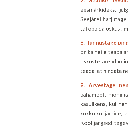
7. Seadke eesmä
eesmärkideks, jul
Seejärel harjutage 
tal õppida oskusi, 
8. Tunnustage ping
on ka neile teada a
oskuste arendamine
teada, et hindate n
9. Arvestage ne
pahameelt mõninga
kasulikena, kui n
kokku korjamine, l
Koolijärgsed tegevu