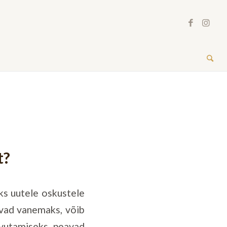
t?
aks uutele oskustele
avad vanemaks, võib
avutamiseks peavad