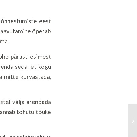
aõnnestumiste eest
esaavutamine õpetab
ama.
ohe pärast esimest
henda seda, et kogu
ja mitte kurvastada,
stel välja arendada
 annab tohutu tõuke