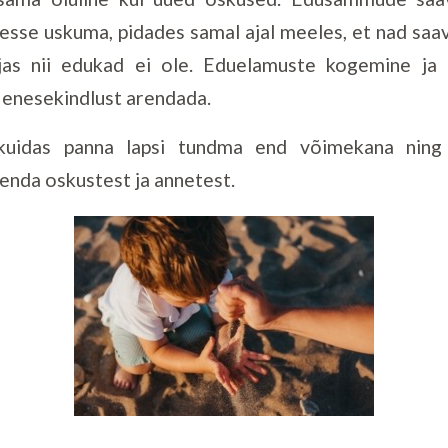
sse uskuma, pidades samal ajal meeles, et nad saav
as nii edukad ei ole. Eduelamuste kogemine ja
 enesekindlust arendada.
 kuidas panna lapsi tundma end võimekana ning
enda oskustest ja annetest.