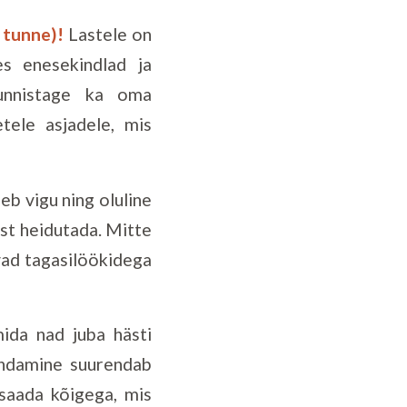
 tunne)!
Lastele on
es enesekindlad ja
Tunnistage ka oma
tele asjadele, mis
eb vigu ning oluline
st heidutada. Mitte
avad tagasilöökidega
ida nad juba hästi
andamine suurendab
saada kõigega, mis