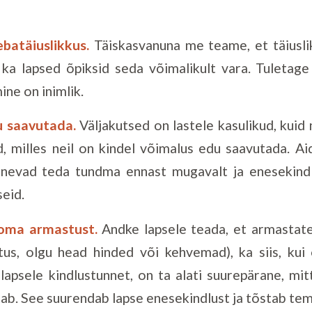
batäiuslikkus.
Täiskasvanuna me teame, et täiusli
t ka lapsed õpiksid seda võimalikult vara. Tuletage
ine on inimlik.
u saavutada.
Väljakutsed on lastele kasulikud, kuid
d, milles neil on kindel võimalus edu saavutada. A
anevad teda tundma ennast mugavalt ja enesekindla
eid.
 oma armastust.
Andke lapsele teada, et armastate
tus, olgu head hinded või kehvemad), ka siis, kui 
apsele kindlustunnet, on ta alati suurepärane, mitte
tab. See suurendab lapse enesekindlust ja tõstab te