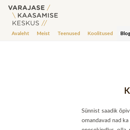
Avaleht
Meist
Teenused
Koolitused
Blog
K
Sünnist saadik õpiv
omandavad nad ka e
enesekindlus olla