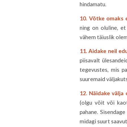
hindamatu.
10. Võtke omaks e
ning on oluline, e
vähem täiuslik olem
11. Aidake neil ed
piisavalt ülesandei
tegevustes, mis p
suuremaid väljakuts
12. Näidake välja
(olgu võit või kao
pahane. Sisendage l
midagi suurt saavu