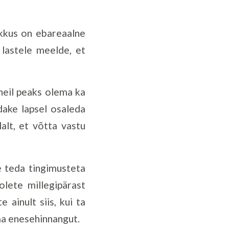
kkus on ebareaalne
 lastele meelde, et
 neil peaks olema ka
idake lapsel osaleda
lt, et võtta vastu
 teda tingimusteta
olete millegipärast
 ainult siis, kui ta
ma enesehinnangut.