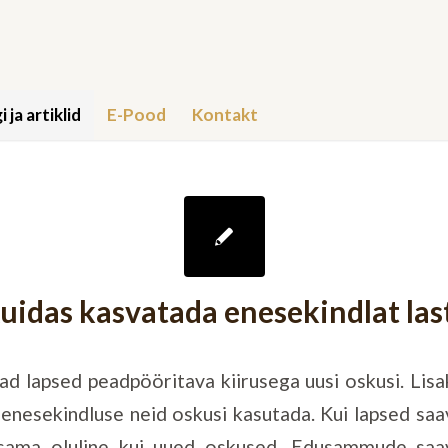
i ja artiklid
E-Pood
Kontakt
uidas kasvatada enesekindlat las
ad lapsed peadpööritava kiirusega uusi oskusi. Lis
nesekindluse neid oskusi kasutada. Kui lapsed sa
 sama oluline kui uued oskused. Edusammude sa