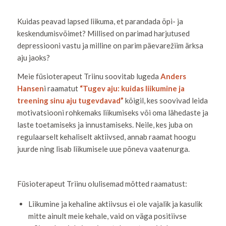
Kuidas peavad lapsed liikuma, et parandada õpi- ja
keskendumisvõimet? Millised on parimad harjutused
depressiooni vastu ja milline on parim päevarežiim ärksa
aju jaoks?
Meie füsioterapeut Triinu soovitab lugeda
Anders
Hansen
i raamatut
“Tugev aju: kuidas liikumine ja
treening sinu aju tugevdavad”
kõigil, kes soovivad leida
motivatsiooni rohkemaks liikumiseks või oma lähedaste ja
laste toetamiseks ja innustamiseks. Neile, kes juba on
regulaarselt kehaliselt aktiivsed, annab raamat hoogu
juurde ning lisab liikumisele uue põneva vaatenurga.
Füsioterapeut Triinu olulisemad mõtted raamatust:
Liikumine ja kehaline aktiivsus ei ole vajalik ja kasulik
mitte ainult meie kehale, vaid on väga positiivse