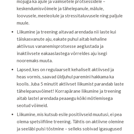
mõjuga ka ajule ja vaimsetele protsessidele –
keskendumisvõimele ja tähelepanule, mälule,
loovusele, meeleolule ja stressitaluvusele ning paljule
muule.
Liikumine ja treening aitavad arendada nii laste kui
täiskasvanute aju, eakate puhul aitab kehaline
aktiivsus vananemisprotsesse aeglustada ja
inaktiivsete eakaaslastega võrreldes aju isegi
nooremaks muuta.
Lapsed, kes on regulaarselt kehaliselt aktiivsed ja
heas vormis, saavad üldjuhul paremini hakkama ka
koolis. Juba 5 minutit aktiivset liikumist parandab laste
tähelepanuvõimet! Korrapärane liikumine ja treening
aitab lastel arendada peaaegu kõiki mõtlemisega
seotud võimeid.
Liikumine, mis kutsub esile positiivseid muutusi, ei pea
olema spetsiifiline treening. Tähtis on aktiivne olemine
ja seeläbi pulsi tõstmine – selleks sobivad igasugused