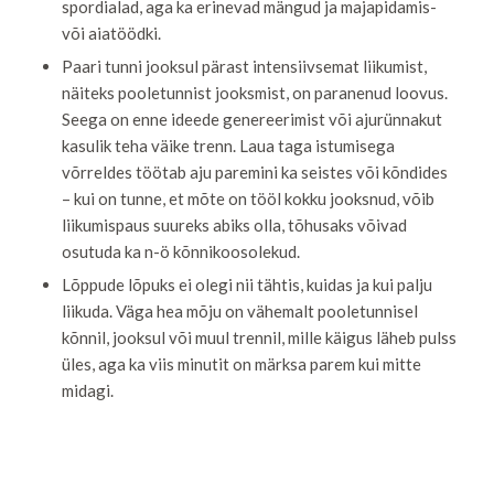
spordialad, aga ka erinevad mängud ja majapidamis-
või aiatöödki.
Paari tunni jooksul pärast intensiivsemat liikumist,
näiteks pooletunnist jooksmist, on paranenud loovus.
Seega on enne ideede genereerimist või ajurünnakut
kasulik teha väike trenn. Laua taga istumisega
võrreldes töötab aju paremini ka seistes või kõndides
– kui on tunne, et mõte on tööl kokku jooksnud, võib
liikumispaus suureks abiks olla, tõhusaks võivad
osutuda ka n-ö kõnnikoosolekud.
Lõppude lõpuks ei olegi nii tähtis, kuidas ja kui palju
liikuda. Väga hea mõju on vähemalt pooletunnisel
kõnnil, jooksul või muul trennil, mille käigus läheb pulss
üles, aga ka viis minutit on märksa parem kui mitte
midagi.