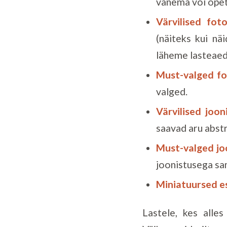
vanema või õpeta
Värvilised fot
(näiteks kui nä
läheme lasteaed
Must-valged f
valged.
Värvilised joon
saavad aru abst
Must-valged jo
joonistusega sa
Miniatuursed 
Lastele, kes alle