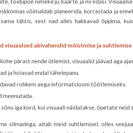
ilte, toidupoe nimekirju, kaarte ja nii edasi. Visuaal
skkonnas võimaldab planeerida, korrastada ja ennekõ
 sama tähtis, sest nad alles hakkavad õppima, ku
 visuaalsed abivahendid mõistmise ja suhtlemise
ohe pärast nende ütlemist, visuaalid jäävad aga ajas
ad ja hoiavad endal tähelepanu.
ldavad rohkem aega informatsiooni töötlemiseks.
ad meenutada.
õnu iga kord, kui visuaali näidatakse, õpetate neid 
e silmadega, aitab meid suhtlemisel, olles seejuu