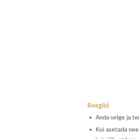
Reeglid
Anda selge ja ter
Kui asetada need