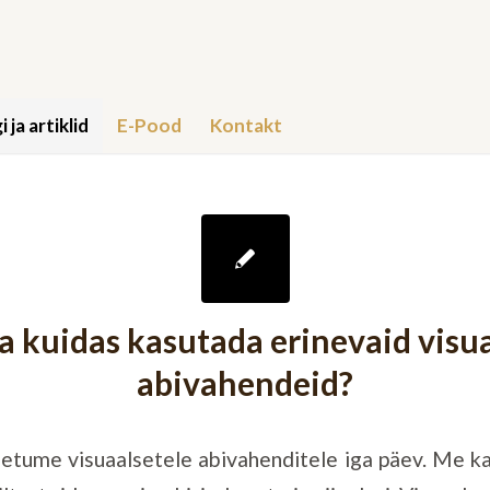
i ja artiklid
E-Pood
Kontakt
a kuidas kasutada erinevaid visu
abivahendeid?
etume visuaalsetele abivahenditele iga päev. Me k