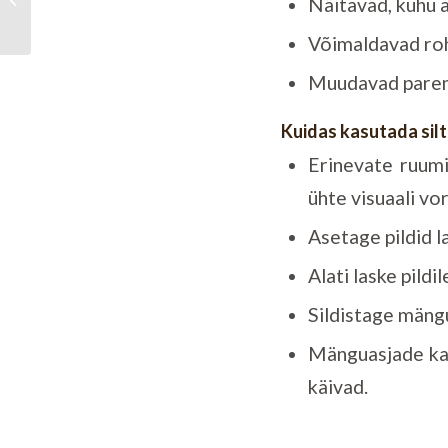
Näitavad, kuhu a
ning kuidas selle
arengut toetad...
Võimaldavad roh
Muudavad parema
Kuidas kasutada silt
Erinevate ruumi
ühte visuaali vo
Asetage pildid l
Alati laske pildi
Sildistage mängu
Mänguasjade kap
käivad.