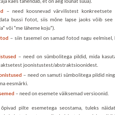
ja käes tähendab, et on aeg lõunat süüa).
od
– need koosnevad värvilistest konkreetsete
idata bussi fotot, siis mõne lapse jaoks võib se
a” või “me läheme koju”).
otod
– siin tasemel on samad fotod nagu eelmisel,
istused
– need on sümbolitega pildid, mida kasuta
raktsetest joonistustest/abstraktsioonidest.
onistused
– need on samuti sümbolitega pildid ning 
ma eesmärki.
esemed
– need on esemete väiksemad versioonid.
s õpivad pilte esemetega seostama, tuleks näidat