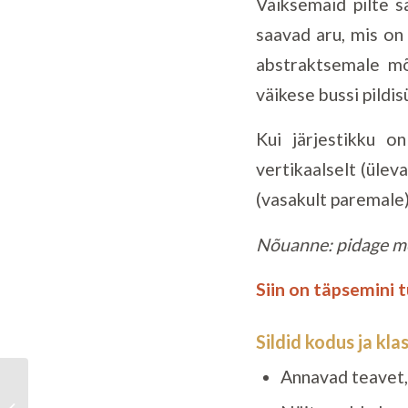
Väiksemaid pilte s
saavad aru, mis on 
abstraktsemale mõ
väikese bussi pildi
Kui järjestikku o
vertikaalselt (üleva
(vasakult paremale)
Nõuanne
: pidage m
Siin on täpsemini 
Sildid kodus ja kla
Annavad teavet, 
Miks on väikelapse
suhtlemisoskus oluline