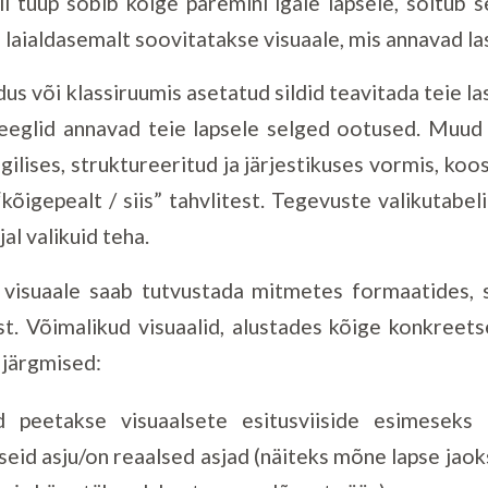
ali tüüp sobib kõige paremini igale lapsele, sõltub 
e laialdasemalt soovitatakse visuaale, mis annavad la
s või klassiruumis asetatud sildid teavitada teie las
eeglid annavad teie lapsele selged ootused. Muud t
ilises, struktureeritud ja järjestikuses vormis, ko
“kõigepealt / siis” tahvlitest. Tegevuste valikutabe
al valikuid teha.
visuaale saab tutvustada mitmetes formaatides, s
. Võimalikud visuaalid, alustades kõige konkreet
 järgmised:
 peetakse visuaalsete esitusviiside esimeseks
seid asju/on reaalsed asjad (näiteks mõne lapse jao