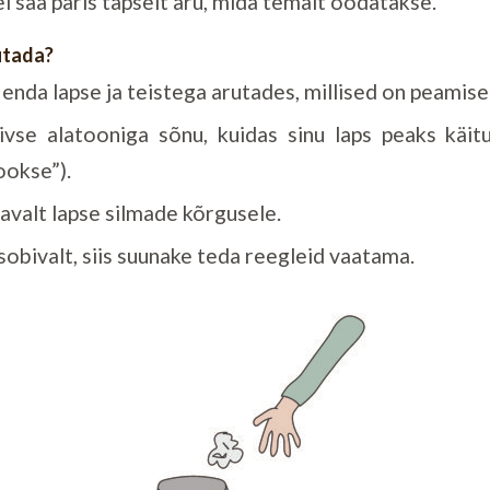
 ei saa päris täpselt aru, mida temalt oodatakse.
utada?
nda lapse ja teistega arutades, millised on peamise
ivse alatooniga sõnu, kuidas sinu laps peaks käi
ookse”).
avalt lapse silmade kõrgusele.
 sobivalt, siis suunake teda reegleid vaatama.