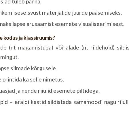
sjad tuleb panna.
kem iseseisvust materjalide juurde pääsemiseks.
ks lapse arusaamist esemete visualiseerimisest.
e kodus ja klassiruumis?
de (nt magamistuba) või alade (nt riidehoid) sild
rmingut.
apse silmade kõrgusele.
le printida ka selle nimetus.
asjad ja nende riiulid esemete piltidega.
id – eraldi kastid sildistada samamoodi nagu riiuli