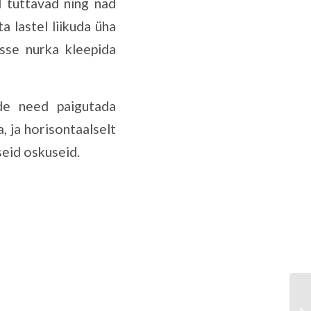
d tuttavad ning nad
a lastel liikuda üha
sse nurka kleepida
ede need paigutada
a, ja horisontaalselt
seid oskuseid.