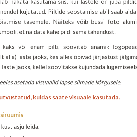
aab hakata kasutama siis, kui lastele on juba pildi
nendel kujutatud. Piltide seostamise abil saab aidat
istmise tasemele. Näiteks võib bussi foto alumi
sümboli, et näidata kahe pildi sama tähendust.
n kaks või enam pilti, soovitab enamik logope
lt alla) laste jaoks, kes alles õpivad järjestust jälgim
 laste jaoks, kellel soovitakse kujundada lugemiseel
eeles asetada visuaalid lapse silmade kõrgusele.
tutvustatud, kuidas saate visuaale kasutada.
ssiruumis
kust asju leida.