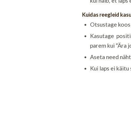
kui näib, et laps
Kuidas reegleid kas
Otsustage koos e
Kasutage positi
parem kui “Ära j
Aseta need näht
Kui laps ei käitu