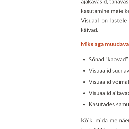
ajakavasid, tänavas
kasutamine meie ke
Visuaal on lastele
käivad.
Miks aga muudavad
Sõnad “kaovad” k
Visuaalid suunav
Visuaalid võima
Visuaalid aitav
Kasutades samu s
Kõik, mida me näem