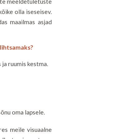
sete meeldetuletuste
ike olla iseseisev.
idas maailmas asjad
 lihtsamaks?
 ja ruumis kestma.
sõnu oma lapsele.
res meile visuaalne