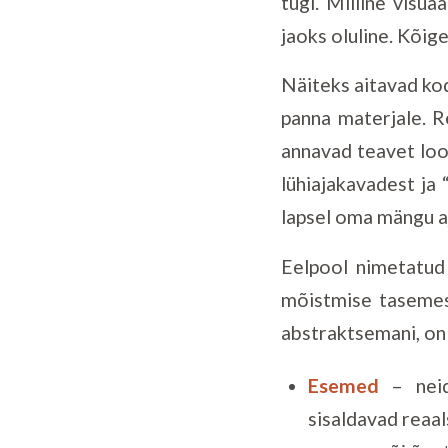
tugi. Milline visua
jaoks oluline. Kõig
Näiteks aitavad kodu
panna materjale. R
annavad teavet loog
lühiajakavadest ja 
lapsel oma mängu aj
Eelpool nimetatud 
mõistmise tasemest
abstraktsemani, on
Esemed
– neid
sisaldavad reaal