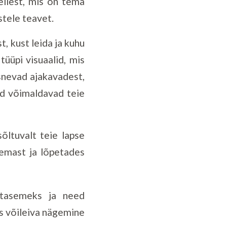
sellest, mis on tema
stele teavet.
t, kust leida ja kuhu
üüpi visuaalid, mis
osnevad ajakavadest,
lid võimaldavad teie
õltuvalt teie lapse
semast ja lõpetades
 tasemeks ja need
ks võileiva nägemine