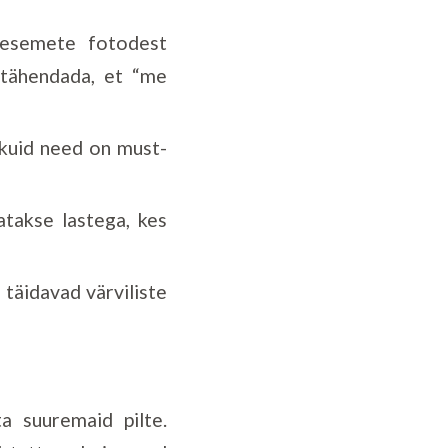
 esemete fotodest
e tähendada, et “me
 kuid need on must-
takse lastega, kes
täidavad värviliste
a suuremaid pilte.