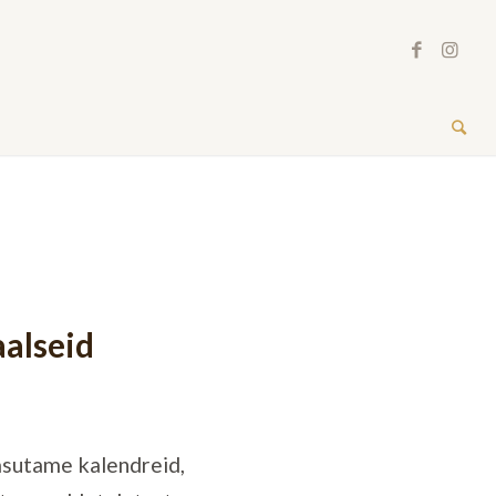
aalseid
asutame kalendreid,