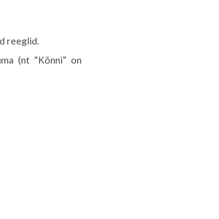
d reeglid.
tuma (nt “Kõnni” on