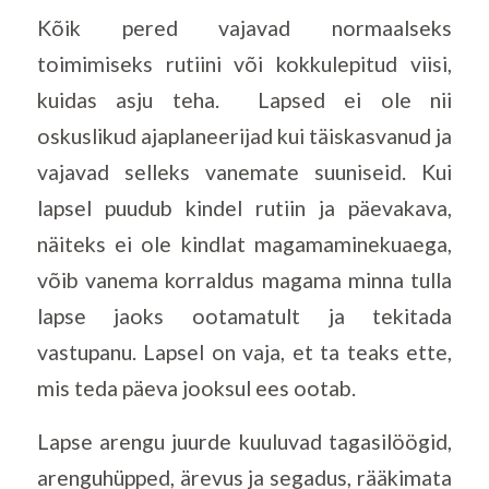
Kõik pered vajavad normaalseks
toimimiseks rutiini või kokkulepitud viisi,
kuidas asju teha. Lapsed ei ole nii
oskuslikud ajaplaneerijad kui täiskasvanud ja
vajavad selleks vanemate suuniseid. Kui
lapsel puudub kindel rutiin ja päevakava,
näiteks ei ole kindlat magamaminekuaega,
võib vanema korraldus magama minna tulla
lapse jaoks ootamatult ja tekitada
vastupanu. Lapsel on vaja, et ta teaks ette,
mis teda päeva jooksul ees ootab.
Lapse arengu juurde kuuluvad tagasilöögid,
arenguhüpped, ärevus ja segadus, rääkimata