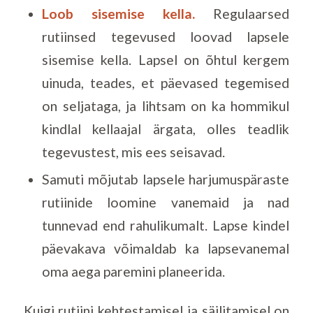
Loob sisemise kella.
Regulaarsed
rutiinsed tegevused loovad lapsele
sisemise kella. Lapsel on õhtul kergem
uinuda, teades, et päevased tegemised
on seljataga, ja lihtsam on ka hommikul
kindlal kellaajal ärgata, olles teadlik
tegevustest, mis ees seisavad.
Samuti mõjutab lapsele harjumuspäraste
rutiinide loomine vanemaid ja nad
tunnevad end rahulikumalt. Lapse kindel
päevakava võimaldab ka lapsevanemal
oma aega paremini planeerida.
Kuigi rutiini kehtestamisel ja säilitamisel on