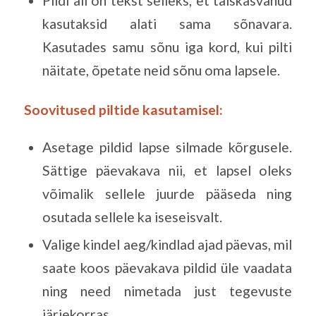
Pildi all on tekst selleks, et täiskasvanud
kasutaksid alati sama sõnavara.
Kasutades samu sõnu iga kord, kui pilti
näitate, õpetate neid sõnu oma lapsele.
Soovitused piltide kasutamisel:
Asetage pildid lapse silmade kõrgusele.
Sättige päevakava nii, et lapsel oleks
võimalik sellele juurde pääseda ning
osutada sellele ka iseseisvalt.
Valige kindel aeg/kindlad ajad päevas, mil
saate koos päevakava pildid üle vaadata
ning need nimetada just tegevuste
järjekorras.