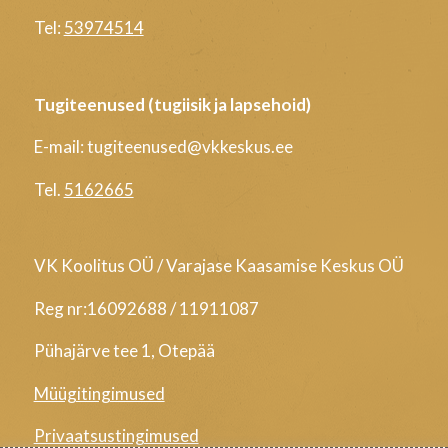
Tel:
53974514
Tugiteenused (tugiisik ja lapsehoid)
E-mail: tugiteenused@vkkeskus.ee
Tel.
5162665
VK Koolitus OÜ / Varajase Kaasamise Keskus OÜ
Reg nr:16092688 / 11911087
Pühajärve tee 1, Otepää
Müügitingimused
Privaatsustingimused