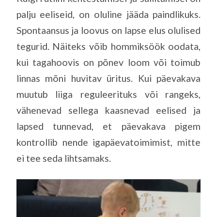
palju eeliseid, on oluline jääda paindlikuks.
Spontaansus ja loovus on lapse elus olulised
tegurid. Näiteks võib hommiksöök oodata,
kui tagahoovis on põnev loom või toimub
linnas mõni huvitav üritus. Kui päevakava
muutub liiga reguleerituks või rangeks,
vähenevad sellega kaasnevad eelised ja
lapsed tunnevad, et päevakava pigem
kontrollib nende igapäevatoimimist, mitte
ei tee seda lihtsamaks.