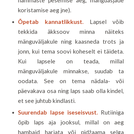
hammaste pesemise aeg, mänguasjade
koristamise aeg jne).
Õpetab kannatlikkust.
Lapsel võib
tekkida äkksoov minna näiteks
mänguväljakule ning kaasneda trots ja
jonn, kui tema soovi koheselt ei täideta.
Kui lapsele on teada, millal
mänguväljakule minnakse, suudab ta
oodata. See on tema nädala- või
päevakava osa ning laps saab olla kindel,
et see juhtub kindlasti.
Suurendab lapse iseseisvust.
Rutiiniga
õpib laps aja jooksul, millal on aeg
hambaid harjata või pidžaama selga