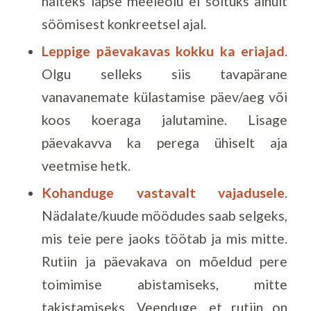
näiteks lapse meeleolu ei sõltuks ainult
söömisest konkreetsel ajal.
Leppige päevakavas kokku ka eriajad
.
Olgu selleks siis tavapärane
vanavanemate külastamise päev/aeg või
koos koeraga jalutamine. Lisage
päevakavva ka perega ühiselt aja
veetmise hetk.
Kohanduge vastavalt vajadusele
.
Nädalate/kuude möödudes saab selgeks,
mis teie pere jaoks töötab ja mis mitte.
Rutiin ja päevakava on mõeldud pere
toimimise abistamiseks, mitte
takistamiseks. Veenduge, et rutiin on