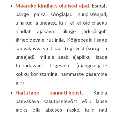
Määrake kindlaks olulised ajad.
Esmalt
pange paika söögiajad, suupisteajad,
uinakud ja uneaeg. Kui Teil ei ole praegu
kindlat ajakava, liikuge järk-järgult
järjepidevale rutiinile. Kõigepealt lisage
päevakavva vaid paar tegevust (söögi- ja
uneajad), millele saab ajapikku lisada
täiendavaid tegevusi (mänguasjade
kokku koristamine, hammaste pesemine
jne).
Harjutage kannatlikkust.
Kindla
päevakava kasutuselevõtt võib lapse
jaoks olla alguses raske, kuid nad