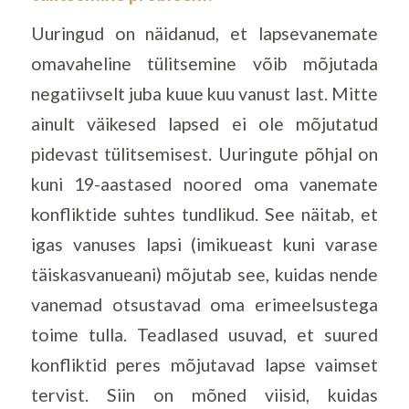
Uuringud on näidanud, et lapsevanemate
omavaheline tülitsemine võib mõjutada
negatiivselt juba kuue kuu vanust last. Mitte
ainult väikesed lapsed ei ole mõjutatud
pidevast tülitsemisest. Uuringute põhjal on
kuni 19-aastased noored oma vanemate
konfliktide suhtes tundlikud. See näitab, et
igas vanuses lapsi (imikueast kuni varase
täiskasvanueani) mõjutab see, kuidas nende
vanemad otsustavad oma erimeelsustega
toime tulla. Teadlased usuvad, et suured
konfliktid peres mõjutavad lapse vaimset
tervist. Siin on mõned viisid, kuidas