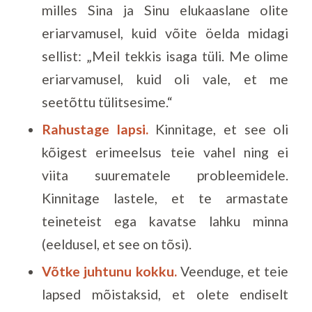
milles Sina ja Sinu elukaaslane olite
eriarvamusel, kuid võite öelda midagi
sellist: „Meil tekkis isaga tüli. Me olime
eriarvamusel, kuid oli vale, et me
seetõttu tülitsesime.“
Rahustage lapsi.
Kinnitage, et see oli
kõigest erimeelsus teie vahel ning ei
viita suurematele probleemidele.
Kinnitage lastele, et te armastate
teineteist ega kavatse lahku minna
(eeldusel, et see on tõsi).
Võtke juhtunu kokku.
Veenduge, et teie
lapsed mõistaksid, et olete endiselt