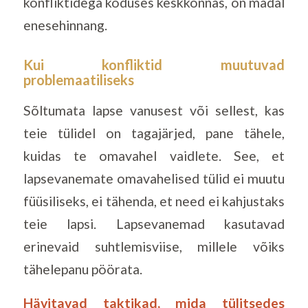
konfliktidega koduses keskkonnas, on madal
enesehinnang.
Kui konfliktid muutuvad
problemaatiliseks
Sõltumata lapse vanusest või sellest, kas
teie tülidel on tagajärjed, pane tähele,
kuidas te omavahel vaidlete. See, et
lapsevanemate omavahelised tülid ei muutu
füüsiliseks, ei tähenda, et need ei kahjustaks
teie lapsi. Lapsevanemad kasutavad
erinevaid suhtlemisviise, millele võiks
tähelepanu pöörata.
Hävitavad taktikad, mida tülitsedes