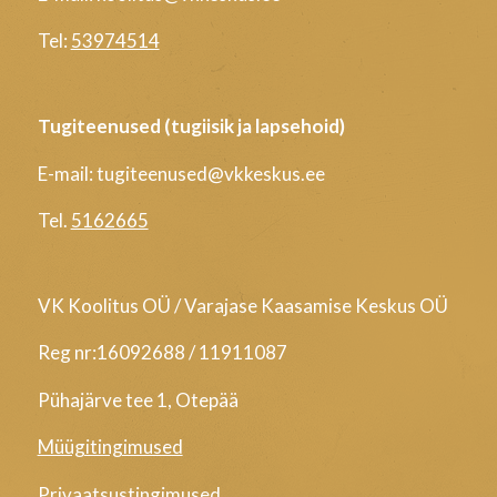
Tel:
53974514
Tugiteenused (tugiisik ja lapsehoid)
E-mail: tugiteenused@vkkeskus.ee
Tel.
5162665
VK Koolitus OÜ / Varajase Kaasamise Keskus OÜ
Reg nr:16092688 / 11911087
Pühajärve tee 1, Otepää
Müügitingimused
Privaatsustingimused