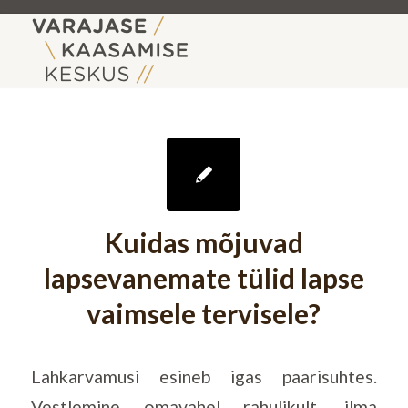
Kuidas mõjuvad
lapsevanemate tülid lapse
vaimsele tervisele?
Lahkarvamusi esineb igas paarisuhtes.
Vestlemine omavahel rahulikult, ilma