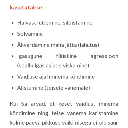
kasutatakse:
Halvasti ütlemine, sildistamine
Solvamine
Ähvardamine maha jätta (lahutus)
Igasugune füüsiline agressioon
(sealhulgas asjade viskamine)
Vaidluse ajal minema kõndimine
Alistumine (teisele vanemale)
Kui Sa arvad, et keset vaidlust minema
kõndimine ning teise vanema karistamine
kolme päeva pikkuse vaikimisega ei ole suur