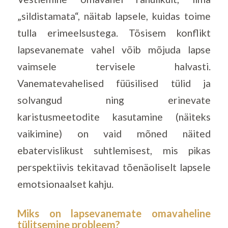
„sildistamata“, näitab lapsele, kuidas toime
tulla erimeelsustega. Tõsisem konflikt
lapsevanemate vahel võib mõjuda lapse
vaimsele tervisele halvasti.
Vanematevahelised füüsilised tülid ja
solvangud ning erinevate
karistusmeetodite kasutamine (näiteks
vaikimine) on vaid mõned näited
ebatervislikust suhtlemisest, mis pikas
perspektiivis tekitavad tõenäoliselt lapsele
emotsionaalset kahju.
Miks
on
lapsevanemate omavaheline
tülitsemine probleem?