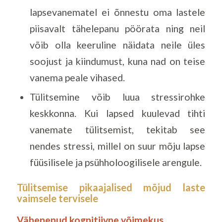
lapsevanematel ei õnnestu oma lastele
piisavalt tähelepanu pöörata ning neil
võib olla keeruline näidata neile üles
soojust ja kiindumust, kuna nad on teise
vanema peale vihased.
Tülitsemine võib luua stressirohke
keskkonna. Kui lapsed kuulevad tihti
vanemate tülitsemist, tekitab see
nendes stressi, millel on suur mõju lapse
füüsilisele ja psühholoogilisele arengule.
Tülitsemise pikaajalised mõjud laste
vaimsele tervisele
Vähenenud
kognitiivne võimekus