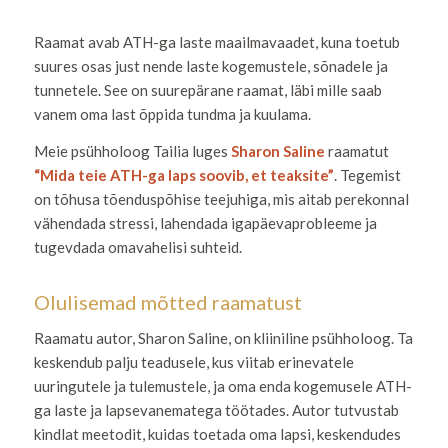
Raamat avab ATH-ga laste maailmavaadet, kuna toetub
suures osas just nende laste kogemustele, sõnadele ja
tunnetele. See on suurepärane raamat, läbi mille saab
vanem oma last õppida tundma ja kuulama.
Meie psühholoog Tailia luges
Sharon Saline
raamatut
“Mida teie ATH-ga laps soovib, et teaksite”
. Tegemist
on tõhusa tõenduspõhise teejuhiga, mis aitab perekonnal
vähendada stressi, lahendada igapäevaprobleeme ja
tugevdada omavahelisi suhteid.
Olulisemad mõtted raamatust
Raamatu autor, Sharon Saline, on kliiniline psühholoog. Ta
keskendub palju teadusele, kus viitab erinevatele
uuringutele ja tulemustele, ja oma enda kogemusele ATH-
ga laste ja lapsevanematega töötades. Autor tutvustab
kindlat meetodit, kuidas toetada oma lapsi, keskendudes