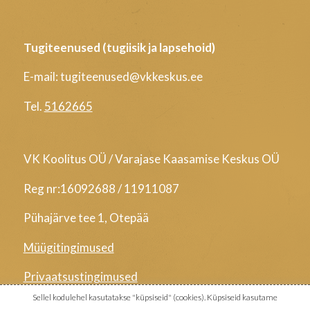
Tugiteenused (tugiisik ja lapsehoid)
E-mail: tugiteenused@vkkeskus.ee
Tel.
5162665
VK Koolitus OÜ / Varajase Kaasamise Keskus OÜ
Reg nr:16092688 / 11911087
Pühajärve tee 1, Otepää
Müügitingimused
Privaatsustingimused
Sellel kodulehel kasutatakse "küpsiseid" (cookies). Küpsiseid kasutame