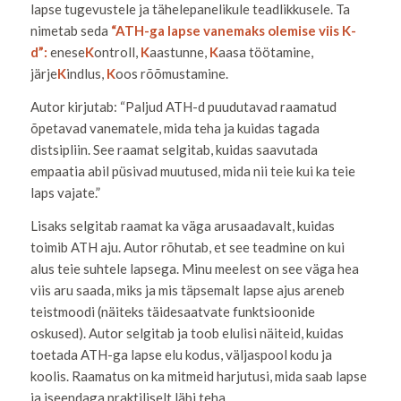
lapse tugevustele ja tähelepanelikule teadlikkusele. Ta
nimetab seda
“ATH-ga lapse vanemaks olemise viis K-
d”:
enese
K
ontroll,
K
aastunne,
K
aasa töötamine,
järje
K
indlus,
K
oos rõõmustamine.
Autor kirjutab: “Paljud ATH-d puudutavad raamatud
õpetavad vanematele, mida teha ja kuidas tagada
distsipliin. See raamat selgitab, kuidas saavutada
empaatia abil püsivad muutused, mida nii teie kui ka teie
laps vajate.”
Lisaks selgitab raamat ka väga arusaadavalt, kuidas
toimib ATH aju. Autor rõhutab, et see teadmine on kui
alus teie suhtele lapsega. Minu meelest on see väga hea
viis aru saada, miks ja mis täpsemalt lapse ajus areneb
teistmoodi (näiteks täidesaatvate funktsioonide
oskused). Autor selgitab ja toob elulisi näiteid, kuidas
toetada ATH-ga lapse elu kodus, väljaspool kodu ja
koolis. Raamatus on ka mitmeid harjutusi, mida saab lapse
ja iseendaga praktiliselt läbi teha.