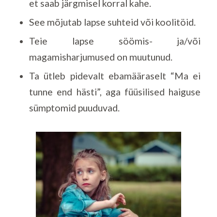
et saab järgmisel korral kahe.
See mõjutab lapse suhteid või koolitöid.
Teie lapse söömis- ja/või
magamisharjumused on muutunud.
Ta ütleb pidevalt ebamääraselt “Ma ei
tunne end hästi”, aga füüsilised haiguse
sümptomid puuduvad.