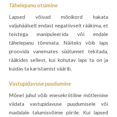
Tähelepanu otsimine
Lapsed võivad mõnikord hakata
valjuhäälselt endast negatiivselt rääkima, et
teistega manipuleerida või endale
tähelepanu tõmmata. Näiteks võib laps
proovida vanemates süütunnet tekitada,
rääkides sellest, kui kohutav laps ta on ja
kuidas ta karistamist väärib.
Vastupidavuse puudumine
Mõnel juhul võib enesekriitiline mõtlemine
viidata vastupidavuse puudumisele või
madalale talumisvõime piirile. Kui lapsed