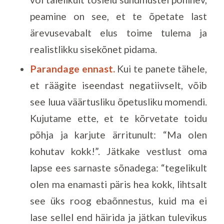
peamine on see, et te õpetate last
ärevusevabalt elus toime tulema ja
realistlikku sisekõnet pidama.
Parandage ennast.
Kui te panete tähele,
et räägite iseendast negatiivselt, võib
see luua väärtusliku õpetusliku momendi.
Kujutame ette, et te kõrvetate toidu
põhja ja karjute ärritunult: “Ma olen
kohutav kokk!”. Jätkake vestlust oma
lapse ees sarnaste sõnadega: “tegelikult
olen ma enamasti päris hea kokk, lihtsalt
see üks roog ebaõnnestus, kuid ma ei
lase sellel end häirida ja jätkan tulevikus