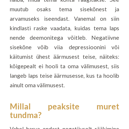
muutub osaks tema sisekõnest ja
arvamuseks iseendast. Vanemal on siin
kindlasti raske vaadata, kuidas tema laps
nende deemonitega võitleb. Negatiivne
sisekõne võib viia depressioonini või
käitumist ühest äärmusest teise, näiteks:
kõigepealt ei hooli ta oma välimusest, siis
langeb laps teise äärmusesse, kus ta hoolib
ainult oma välimusest.
Millal peaksite muret
tundma?
Vahel harva endast negatiivselt rääkimine