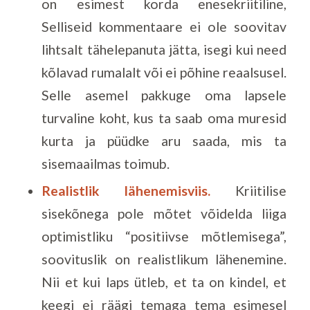
on esimest korda enesekriitiline,
Selliseid kommentaare ei ole soovitav
lihtsalt tähelepanuta jätta, isegi kui need
kõlavad rumalalt või ei põhine reaalsusel.
Selle asemel pakkuge oma lapsele
turvaline koht, kus ta saab oma muresid
kurta ja püüdke aru saada, mis ta
sisemaailmas toimub.
Realistlik lähenemisviis.
Kriitilise
sisekõnega pole mõtet võidelda liiga
optimistliku “positiivse mõtlemisega”,
soovituslik on realistlikum lähenemine.
Nii et kui laps ütleb, et ta on kindel, et
keegi ei räägi temaga tema esimesel