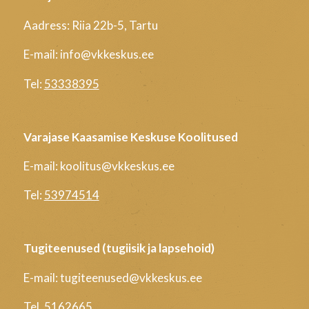
Aadress: Riia 22b-5, Tartu
E-mail: info@vkkeskus.ee
Tel:
53338395
Varajase Kaasamise Keskuse Koolitused
E-mail: koolitus@vkkeskus.ee
Tel:
53974514
Tugiteenused (tugiisik ja lapsehoid)
E-mail: tugiteenused@vkkeskus.ee
Tel.
5162665