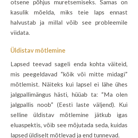
otsene põhjus muretsemiseks. Samas on
kasulik mõelda, miks teie laps ennast
halvustab ja millal võib see probleemile
viidata.
Üldistav mõtlemine
Lapsed teevad sageli enda kohta väiteid,
mis peegeldavad “kõik või mitte midagi”
mõtlemist. Näiteks kui lapsel ei lähe ühes
jalgpallimängus hästi, hüüab ta: “Ma olen
jalgpallis noob” (Eesti laste väljend). Kui
selline üldistav mõtlemine jätkub igas
eluaspektis, võib see mõjutada seda, kuidas
lapsed üldiselt mõtlevad ja end tunnevad.