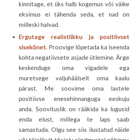
kinnitage, et üks halb kogemus või väike
eksimus ei tähenda seda, et nad on
milleski halvad.
Ergutage realistlikku ja positiivset
sisekõnet.
Proovige lõpetada ka iseenda
kohta negatiivsete asjade ütlemine. Ärge
keskenduge oma vigadele ega
muretsege valjuhäälselt oma kaalu
pärast. Me soovime oma lastele
positiivse enesehinnanguga eeskuju
anda. Soovituslik on rääkida ka lugusid
enda elust, millega te laps saab
samastuda. Olgu see siis ilustatud näide
või täielikult tõsielu sündmustel põhinev,