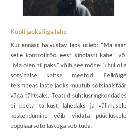
Kooli jaoks liiga lahe
Kui ennast halvustav laps ütleb: “Ma saan
selle kontrolltöö eest kindlasti kahe.” või
“Ma olen nii paks.” võib see mõnel juhul olla
sotsiaalse kaitse meetod. Eelkõige
teismeeas laste jaoks muutub sotsiaalsfäär
väga tähtsaks. Teatud suhtlusringkondades
ei peeta tarkust lahedaks ja välimusele
keskendumine võib viidata püüdlustele
populaarsete lastega sobituda.