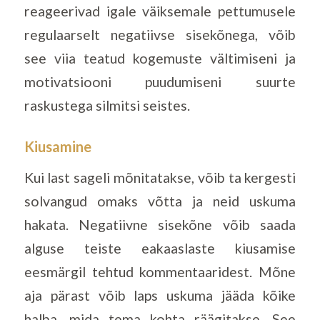
reageerivad igale väiksemale pettumusele
regulaarselt negatiivse sisekõnega, võib
see viia teatud kogemuste vältimiseni ja
motivatsiooni puudumiseni suurte
raskustega silmitsi seistes.
Kiusamine
Kui last sageli mõnitatakse, võib ta kergesti
solvangud omaks võtta ja neid uskuma
hakata. Negatiivne sisekõne võib saada
alguse teiste eakaaslaste kiusamise
eesmärgil tehtud kommentaaridest. Mõne
aja pärast võib laps uskuma jääda kõike
halba, mida tema kohta räägitakse. See