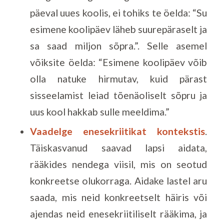
päeval uues koolis, ei tohiks te öelda: “Su
esimene koolipäev läheb suurepäraselt ja
sa saad miljon sõpra.”. Selle asemel
võiksite öelda: “Esimene koolipäev võib
olla natuke hirmutav, kuid pärast
sisseelamist leiad tõenäoliselt sõpru ja
uus kool hakkab sulle meeldima.”
Vaadelge enesekriitikat kontekstis
.
Täiskasvanud saavad lapsi aidata,
rääkides nendega viisil, mis on seotud
konkreetse olukorraga. Aidake lastel aru
saada, mis neid konkreetselt häiris või
ajendas neid enesekriitiliselt rääkima, ja