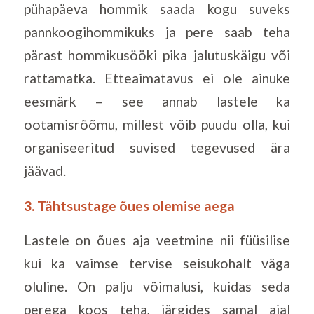
pühapäeva hommik saada kogu suveks
pannkoogihommikuks ja pere saab teha
pärast hommikusööki pika jalutuskäigu või
rattamatka. Etteaimatavus ei ole ainuke
eesmärk – see annab lastele ka
ootamisrõõmu, millest võib puudu olla, kui
organiseeritud suvised tegevused ära
jäävad.
3. Tähtsustage õues olemise aega
Lastele on õues aja veetmine nii füüsilise
kui ka vaimse tervise seisukohalt väga
oluline. On palju võimalusi, kuidas seda
perega koos teha, järgides samal ajal