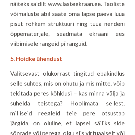
näiteks saidilt www.lasteekraan.ee. Taoliste
võimaluste abil saate oma lapse päeva luua
pisut rohkem struktuuri ning tuua nendeni
õppematerjale, seadmata ekraani ees
viibimisele rangeid piiranguid.
5. Hoidke ühendust
Valitsevast olukorrast tingitud ebakindlus
selle suhtes, mis on ohutu ja mis mitte, võib
tekitada peres kõhklusi – kas minna välja ja
suhelda teistega? Hoolimata sellest,
milliseid reegleid teie pere otsustab
järgida, on oluline, et lapsel säiliks side
sõprade või perega, olgu siis virtuaalselt või