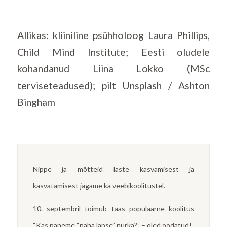
Allikas: kliiniline psühholoog Laura Phillips,
Child Mind Institute; Eesti oludele
kohandanud Liina Lokko (MSc
terviseteadused); pilt Unsplash / Ashton
Bingham
Nippe ja mõtteid laste kasvamisest ja
kasvatamisest jagame ka veebikoolitustel.
10. septembril toimub taas populaarne koolitus
“Kas paneme “paha lapse” nurka?” – oled oodatud!