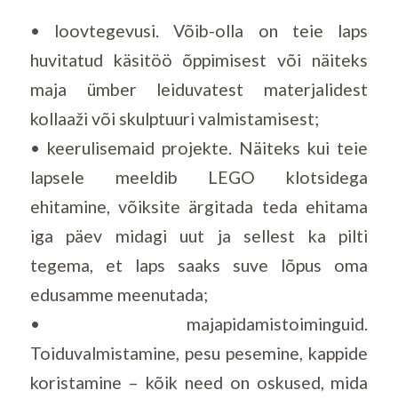
• loovtegevusi. Võib-olla on teie laps
huvitatud käsitöö õppimisest või näiteks
maja ümber leiduvatest materjalidest
kollaaži või skulptuuri valmistamisest;
• keerulisemaid projekte. Näiteks kui teie
lapsele meeldib LEGO klotsidega
ehitamine, võiksite ärgitada teda ehitama
iga päev midagi uut ja sellest ka pilti
tegema, et laps saaks suve lõpus oma
edusamme meenutada;
• majapidamistoiminguid.
Toiduvalmistamine, pesu pesemine, kappide
koristamine – kõik need on oskused, mida