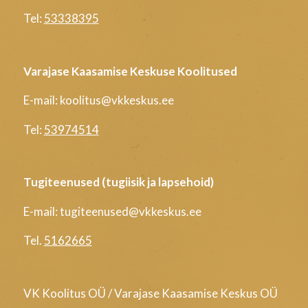
Tel:
53338395
Varajase Kaasamise Keskuse Koolitused
E-mail: koolitus@vkkeskus.ee
Tel:
53974514
Tugiteenused (tugiisik ja lapsehoid)
E-mail: tugiteenused@vkkeskus.ee
Tel.
5162665
VK Koolitus OÜ / Varajase Kaasamise Keskus OÜ