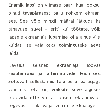
Enamik lapsi on viimase paari kuu jooksul
olnud tavapärasest palju rohkem ekraani
ees. See võib mingil määral jätkuda ka
tänavusel suvel – eriti kui töötate, võib
lapsele ekraaniaja lubamine olla ainus viis,
kuidas ise vajalikeks toiminguteks aega
leida.
Kavalus seisneb ekraaniaja loovas
kasutamises ja alternatiivide leidmises.
Sõltuvalt sellest, mis teie perel parasjagu
võimalik teha on, võiksite suve alguses
proovida ette võtta rohkem ekraanivabu
tegevusi. Lisaks väljas viibimisele kaaluge: