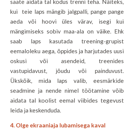
saate aidata tal kodus trenni teha. Näiteks,
kui teie laps mängib jalgpalli, pange pange
aeda või hoovi üles värav, isegi kui
mängimiseks sobiv maa-ala on väike. Ehk
saab laps kasutada treening-grupist
eemaloleku aega, õppides ja harjutades uusi
oskusi või asendeid, treenides
vastupidavust, jõudu või painduvust.
Ükskõik, mida laps valib, eesmärkide
seadmine ja nende nimel töötamine võib
aidata tal koolist eemal viibides tegevust
leida ja keskenduda.
4. Olge ekraaniaja lubamisega kaval