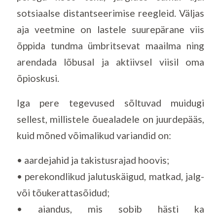
sotsiaalse distantseerimise reegleid. Väljas
aja veetmine on lastele suurepärane viis
õppida tundma ümbritsevat maailma ning
arendada lõbusal ja aktiivsel viisil oma
õpioskusi.
Iga pere tegevused sõltuvad muidugi
sellest, millistele õuealadele on juurdepääs,
kuid mõned võimalikud variandid on:
• aardejahid ja takistusrajad hoovis;
• perekondlikud jalutuskäigud, matkad, jalg-
või tõukerattasõidud;
• aiandus, mis sobib hästi ka