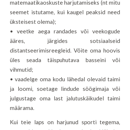
matemaatikaoskuste harjutamiseks (nt mitu
seemet istutame, kui kaugel peaksid need
üksteisest olema);
• veetke aega randades või veekogude
ääres, järgides sotsiaalseid
distantseerimisreegleid. Võite oma hoovis
üles seada täispuhutava basseini või
vihmutid;
• vaadelge oma kodu lähedal olevaid taimi
ja loomi, soetage lindude söögimaja või
julgustage oma last jalutuskäikudel taimi
määrama.
Kui teie laps on harjunud sporti tegema,