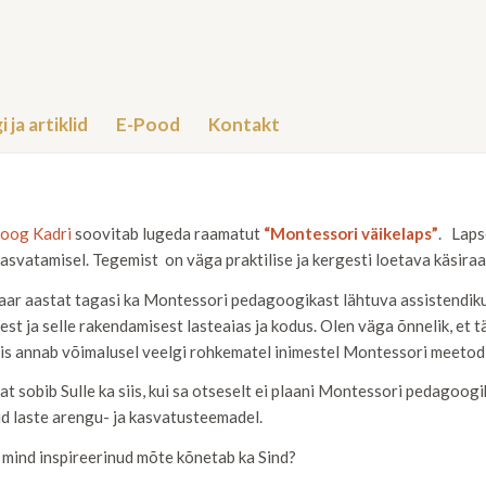
i ja artiklid
E-Pood
Kontakt
oog Kadri
soovitab lugeda raamatut
“Montessori väikelaps”
. Laps
kasvatamisel. Tegemist on väga praktilise ja kergesti loetava käsir
paar aastat tagasi ka Montessori pedagoogikast lähtuva assistendiku
st ja selle rakendamisest lasteaias ja kodus. Olen väga õnnelik, et 
mis annab võimalusel veelgi rohkematel inimestel Montessori meetodi
t sobib Sulle ka siis, kui sa otseselt ei plaani Montessori pedagoo
d laste arengu- ja kasvatusteemadel.
 mind inspireerinud mõte kõnetab ka Sind?