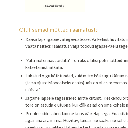
Olulisemad mõtted raamatust:
Kaasa laps igapäevategevustesse. Väikelast huvitab, mil
vaata näiteks raamatus välja toodud
igapäevaelu tegem
“Aita mul ennast aidata” – on üks olulisi põhimõtteid, m
katsetamist jätkata.
Lubatud olgu kõik tunded, kuid mitte kõiksugu käitumi
(tema aju ratsionaalseks osaks), mis on alles arenemas
mõista.”
Jagame lapsele tagasisidet, mitte kiitust. Keskendu prots
tore on astuda elutuppa, kui kõik asjad on oma kohale 
Probleemide lahendamine koos väikelapsega. Enamik idei
aga mina ära minna. Huvitav, kuidas me saaksime selle 
nimekirja võimalikest lahendustest, lisada sinna esialg