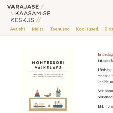
Avaleht
Meist
Teenused
Koolitused
Blog
Eripedag
inimese 
Läbisin 
meetodite
keelde, 
See raama
nõuandei
Ehk mõni