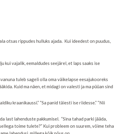
ala otsas rippudes hulluks ajada. Kui ideedest on puudus,
u kui vajalik, eemaldudes seejärel, et laps saaks ise
svanuna tuleb sageli olla oma väikelapse eesajukooreks
äkida. Kuid ma näen, et midagi on valesti ja ma püüan sind
diku kraanikaussi.” “Sa panid täiesti ise riidesse.” “Nii
da last lahenduste pakkumisel. “Sina tahad parki jääda,
 sellega toime tulete?” Kui probleem on suurem, võime teha
iame lahendusi, millega kõik nõus on.