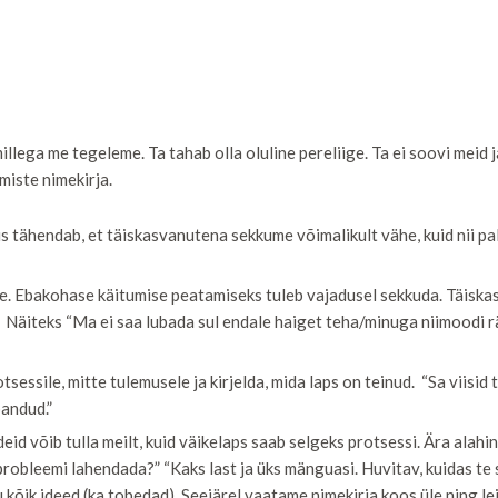
lega me tegeleme. Ta tahab olla oluline pereliige. Ta ei soovi meid j
iste nimekirja.
is tähendab, et täiskasvanutena sekkume võimalikult vähe, kuid nii palj
ne. Ebakohase käitumise peatamiseks tuleb vajadusel sekkuda. Täiska
. Näiteks “Ma ei saa lubada sul endale haiget teha/minuga niimoodi rä
essile, mitte tulemusele ja kirjelda, mida laps on teinud. “Sa viisid tal
pandud.”
d võib tulla meilt, kuid väikelaps saab selgeks protsessi. Ära alahin
probleemi lahendada?” “Kaks last ja üks mänguasi. Huvitav, kuidas te
u kõik ideed (ka tobedad). Seejärel vaatame nimekirja koos üle ning le