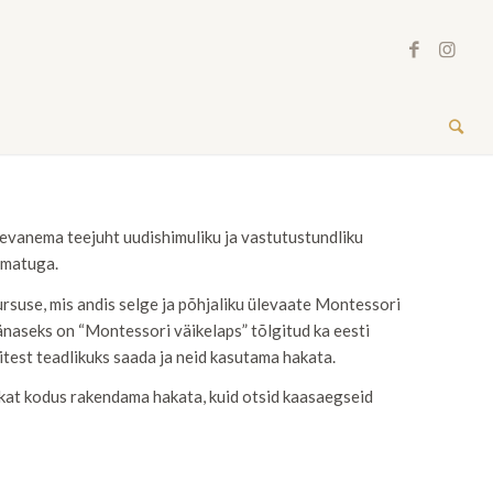
evanema teejuht uudishimuliku ja vastutustundliku
aamatuga.
rsuse, mis andis selge ja põhjaliku ülevaate Montessori
tänaseks on “Montessori väikelaps” tõlgitud ka eesti
test teadlikuks saada ja neid kasutama hakata.
gikat kodus rakendama hakata, kuid otsid kaasaegseid