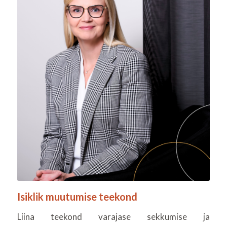
Isiklik muutumise teekond
Liina teekond varajase sekkumise ja