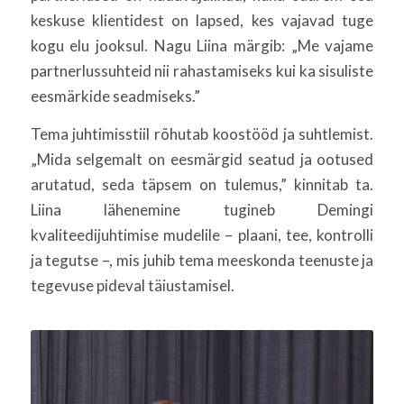
keskuse klientidest on lapsed, kes vajavad tuge
kogu elu jooksul. Nagu Liina märgib: „Me vajame
partnerlussuhteid nii rahastamiseks kui ka sisuliste
eesmärkide seadmiseks.”
Tema juhtimisstiil rõhutab koostööd ja suhtlemist.
„Mida selgemalt on eesmärgid seatud ja ootused
arutatud, seda täpsem on tulemus,” kinnitab ta.
Liina lähenemine tugineb Demingi
kvaliteedijuhtimise mudelile – plaani, tee, kontrolli
ja tegutse –, mis juhib tema meeskonda teenuste ja
tegevuse pideval täiustamisel.