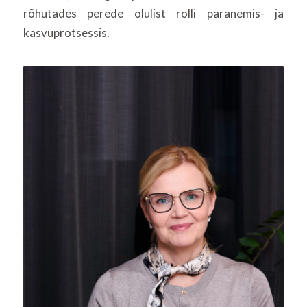
rõhutades perede olulist rolli paranemis- ja
kasvuprotsessis.