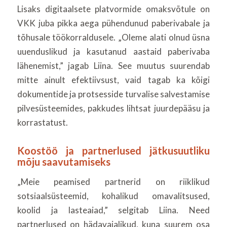
Lisaks digitaalsete platvormide omaksvõtule on
VKK juba pikka aega pühendunud paberivabale ja
tõhusale töökorraldusele. „Oleme alati olnud üsna
uuenduslikud ja kasutanud aastaid paberivaba
lähenemist,” jagab Liina. See muutus suurendab
mitte ainult efektiivsust, vaid tagab ka kõigi
dokumentide ja protsesside turvalise salvestamise
pilvesüsteemides, pakkudes lihtsat juurdepääsu ja
korrastatust.
Koostöö ja partnerlused jätkusuutliku
mõju saavutamiseks
„Meie peamised partnerid on riiklikud
sotsiaalsüsteemid, kohalikud omavalitsused,
koolid ja lasteaiad,” selgitab Liina. Need
partnerlused on hädavajalikud, kuna suurem osa