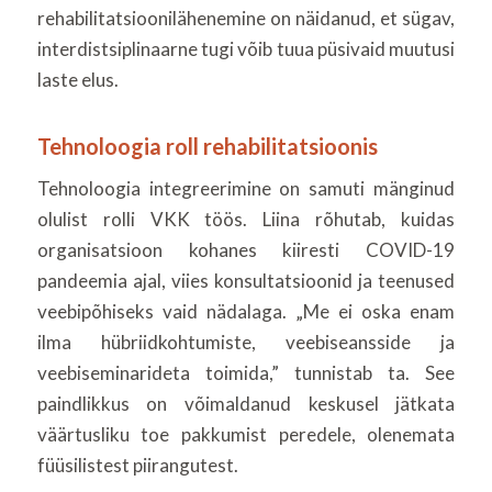
rehabilitatsioonilähenemine on näidanud, et sügav,
interdistsiplinaarne tugi võib tuua püsivaid muutusi
laste elus.
Tehnoloogia roll rehabilitatsioonis
Tehnoloogia integreerimine on samuti mänginud
olulist rolli VKK töös. Liina rõhutab, kuidas
organisatsioon kohanes kiiresti COVID-19
pandeemia ajal, viies konsultatsioonid ja teenused
veebipõhiseks vaid nädalaga. „Me ei oska enam
ilma hübriidkohtumiste, veebiseansside ja
veebiseminarideta toimida,” tunnistab ta. See
paindlikkus on võimaldanud keskusel jätkata
väärtusliku toe pakkumist peredele, olenemata
füüsilistest piirangutest.