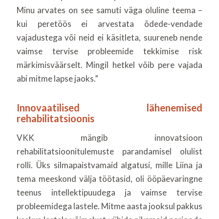
Minu arvates on see samuti väga oluline teema –
kui peretöös ei arvestata õdede-vendade
vajadustega või neid ei käsitleta, suureneb nende
vaimse tervise probleemide tekkimise risk
märkimisväärselt. Mingil hetkel võib pere vajada
abi mitme lapse jaoks.”
Innovaatilised lähenemised
rehabilitatsioonis
VKK mängib innovatsioon
rehabilitatsioonitulemuste parandamisel olulist
rolli. Üks silmapaistvamaid algatusi, mille Liina ja
tema meeskond välja töötasid, oli ööpäevaringne
teenus intellektipuudega ja vaimse tervise
probleemidega lastele. Mitme aasta jooksul pakkus