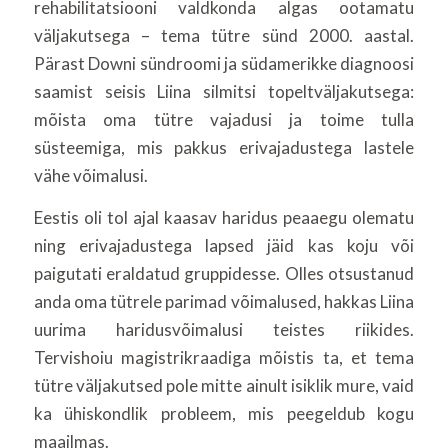
rehabilitatsiooni valdkonda algas ootamatu
väljakutsega – tema tütre sünd 2000. aastal.
Pärast Downi sündroomi ja südamerikke diagnoosi
saamist seisis Liina silmitsi topeltväljakutsega:
mõista oma tütre vajadusi ja toime tulla
süsteemiga, mis pakkus erivajadustega lastele
vähe võimalusi.
Eestis oli tol ajal kaasav haridus peaaegu olematu
ning erivajadustega lapsed jäid kas koju või
paigutati eraldatud gruppidesse. Olles otsustanud
anda oma tütrele parimad võimalused, hakkas Liina
uurima haridusvõimalusi teistes riikides.
Tervishoiu magistrikraadiga mõistis ta, et tema
tütre väljakutsed pole mitte ainult isiklik mure, vaid
ka ühiskondlik probleem, mis peegeldub kogu
maailmas.