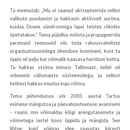
Ta meenutab: „Ma ei saanud aktsepteerida sellist
valikute puudumist ja hakkasin aktiivselt uurima,
kuidas Downi sündroomiga lapsi teistes riikides
õpetatakse.” Tema püüdlus mõista ja propageerida
paremaid teenuseid viis teda rahvusvaheliste
organisatsioonidega ühenduse loomiseni, kust ta
õppis nii palju kui võimalik kaasava hariduse kohta.
Ta hakkas otsima inimesi Tallinnast, kellel oli
sidemeid välismaiste süsteemidega, ja sellest
hetkest hakkas muutus kuju võtma.
Tema pühendumus viis 2003. aastal Tartus
esimese mängutoa ja päevahoiuteenuse avamiseni
– ruumi, mis võimaldas kõigi arengutasemete ja
võimetega lastel koos õppida ja mängida. See
lihtne, kuid võimas idee saavutas kiiresti