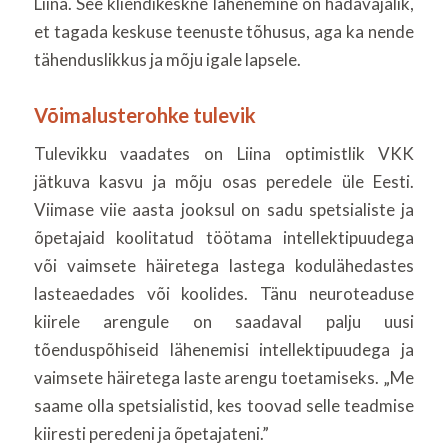
Liina. See kliendikeskne lähenemine on hädavajalik,
et tagada keskuse teenuste tõhusus, aga ka nende
tähenduslikkus ja mõju igale lapsele.
Võimalusterohke tulevik
Tulevikku vaadates on Liina optimistlik VKK
jätkuva kasvu ja mõju osas peredele üle Eesti.
Viimase viie aasta jooksul on sadu spetsialiste ja
õpetajaid koolitatud töötama intellektipuudega
või vaimsete häiretega lastega kodulähedastes
lasteaedades või koolides. Tänu neuroteaduse
kiirele arengule on saadaval palju uusi
tõenduspõhiseid lähenemisi intellektipuudega ja
vaimsete häiretega laste arengu toetamiseks. „Me
saame olla spetsialistid, kes toovad selle teadmise
kiiresti peredeni ja õpetajateni.”