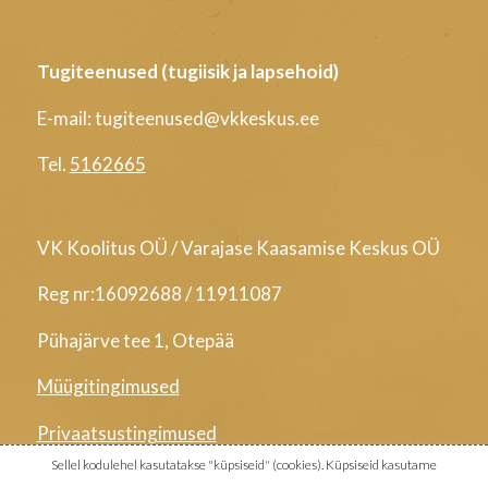
Tugiteenused (tugiisik ja lapsehoid)
E-mail: tugiteenused@vkkeskus.ee
Tel.
5162665
VK Koolitus OÜ / Varajase Kaasamise Keskus OÜ
Reg nr:16092688 / 11911087
Pühajärve tee 1, Otepää
Müügitingimused
Privaatsustingimused
Sellel kodulehel kasutatakse "küpsiseid" (cookies). Küpsiseid kasutame