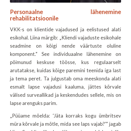
Personaalne lähenemine
rehabilitatsioonile
VKK-s on klientide vajadused ja eelistused alati
esikohal. Liina märgib: „Kliendi vajaduste esikohale
seadmine on kõigi nende väärtuste oluline
komponent.” See individuaalne lähenemine on
põimunud keskuse töösse, kus regulaarselt
arutatakse, kuidas kõige paremini teenida iga last
ja tema peret. Ta julgustab oma meeskonda alati
esmalt lapse vajadusi kaaluma, jättes kõrvale
välised surveallikad ja keskendudes sellele, mis on
lapse arenguks parim.
„Püüame mõelda: ‘Jäta korraks kogu ümbritsev
müra kõrvale ja mõtle, mida see laps vajab?’” jagab