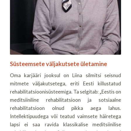
Süsteemsete väljakutsete ületamine
Oma karjääri jooksul on Liina silmitsi seisnud
mitmete väljakutsetega, eriti Eesti killustatud
rehabilitatsioonisüsteemiga. Ta selgitab: „Eestis on
meditsiiniline rehabilitatsioon ja sotsiaalne
rehabilitatsioon olnud pikka aega lahus.
Intellektipuudega või teatud vaimsete häiretega
lapsi ei saa ravida klassikalise meditsiinilise