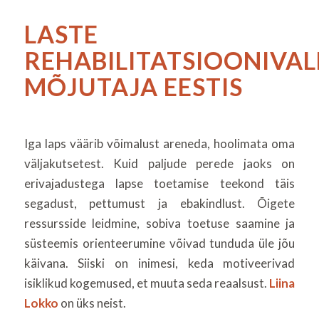
LASTE
REHABILITATSIOONIVA
MÕJUTAJA
EESTIS
Iga laps väärib võimalust areneda, hoolimata oma
väljakutsetest. Kuid paljude perede jaoks on
erivajadustega lapse toetamise teekond täis
segadust, pettumust ja ebakindlust. Õigete
ressursside leidmine, sobiva toetuse saamine ja
süsteemis orienteerumine võivad tunduda üle jõu
käivana. Siiski on inimesi, keda motiveerivad
isiklikud kogemused, et muuta seda reaalsust.
Liina
Lokko
on üks neist.