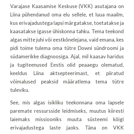
Varajase Kaasamise Keskuse (VKK) asutajana on
Liina pühendanud oma elu sellele, et luua maailm,
kus erivajadustega lapsi märgatakse, toetatakse ja
kaasatakse igasse ühiskonna tahku. Tema teekond
algas mitte juhi või eestkõnelejana, vaid emana, kes
pidi toime tulema oma tütre Downi sündroomi ja
südamerikke diagnoosiga. Ajal, mil kaasav haridus
ja tugiteenused Eestis olid peaaegu olematud,
keeldus Liina aktsepteerimast, et piiratud
võimalused peaksid määratlema tema tütre
tuleviku.
See, mis algas isikliku teekonnana oma lapsele
paremate ressursside leidmiseks, muutus kiiresti
laiemaks missiooniks muuta süsteemi kõigi
erivajadustega laste jaoks. Täna on VKK