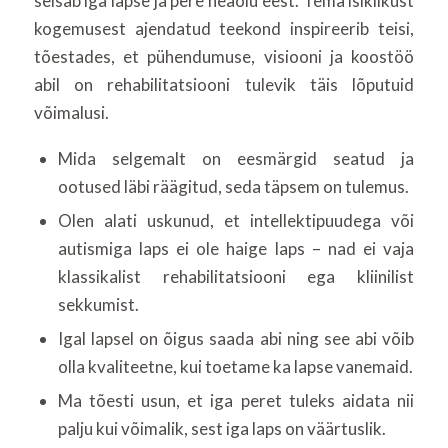
seisab iga lapse ja pere heaolu eest. Tema isiklikust
kogemusest ajendatud teekond inspireerib teisi,
tõestades, et pühendumuse, visiooni ja koostöö
abil on rehabilitatsiooni tulevik täis lõputuid
võimalusi.
Mida selgemalt on eesmärgid seatud ja
ootused läbi räägitud, seda täpsem on tulemus.
Olen alati uskunud, et intellektipuudega või
autismiga laps ei ole haige laps – nad ei vaja
klassikalist rehabilitatsiooni ega kliinilist
sekkumist.
Igal lapsel on õigus saada abi ning see abi võib
olla kvaliteetne, kui toetame ka lapse vanemaid.
Ma tõesti usun, et iga peret tuleks aidata nii
palju kui võimalik, sest iga laps on väärtuslik.