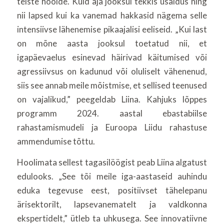
teiste hoolde. Kuid aja jooksul tekkis usaldus ning
nii lapsed kui ka vanemad hakkasid nägema selle
intensiivse lähenemise pikaajalisi eeliseid. „Kui last
on mõne aasta jooksul toetatud nii, et
igapäevaelus esinevad häirivad käitumised või
agressiivsus on kadunud või oluliselt vähenenud,
siis see annab meile mõistmise, et sellised teenused
on vajalikud,” peegeldab Liina. Kahjuks lõppes
programm 2024. aastal ebastabiilse
rahastamismudeli ja Euroopa Liidu rahastuse
ammendumise tõttu.
Hoolimata sellest tagasilöögist peab Liina algatust
edulooks. „See tõi meile iga-aastaseid auhindu
eduka tegevuse eest, positiivset tähelepanu
ärisektorilt, lapsevanematelt ja valdkonna
ekspertidelt,” ütleb ta uhkusega. See innovatiivne