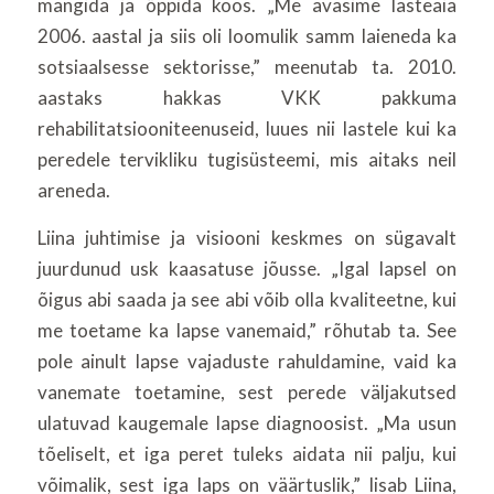
mängida ja õppida koos. „Me avasime lasteaia
2006. aastal ja siis oli loomulik samm laieneda ka
sotsiaalsesse sektorisse,” meenutab ta. 2010.
aastaks hakkas VKK pakkuma
rehabilitatsiooniteenuseid, luues nii lastele kui ka
peredele tervikliku tugisüsteemi, mis aitaks neil
areneda.
Liina juhtimise ja visiooni keskmes on sügavalt
juurdunud usk kaasatuse jõusse. „Igal lapsel on
õigus abi saada ja see abi võib olla kvaliteetne, kui
me toetame ka lapse vanemaid,” rõhutab ta. See
pole ainult lapse vajaduste rahuldamine, vaid ka
vanemate toetamine, sest perede väljakutsed
ulatuvad kaugemale lapse diagnoosist. „Ma usun
tõeliselt, et iga peret tuleks aidata nii palju, kui
võimalik, sest iga laps on väärtuslik,” lisab Liina,