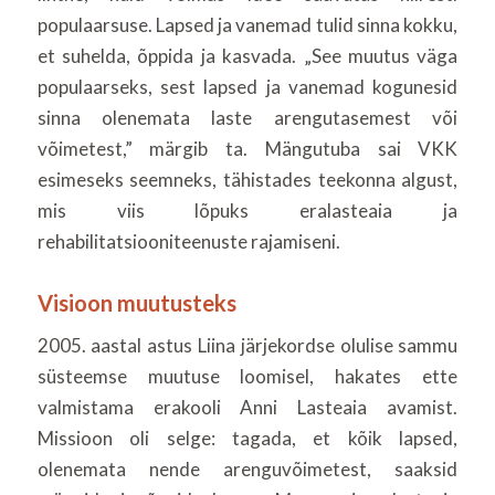
populaarsuse. Lapsed ja vanemad tulid sinna kokku,
et suhelda, õppida ja kasvada. „See muutus väga
populaarseks, sest lapsed ja vanemad kogunesid
sinna olenemata laste arengutasemest või
võimetest,” märgib ta. Mängutuba sai VKK
esimeseks seemneks, tähistades teekonna algust,
mis viis lõpuks eralasteaia ja
rehabilitatsiooniteenuste rajamiseni.
Visioon muutusteks
2005. aastal astus Liina järjekordse olulise sammu
süsteemse muutuse loomisel, hakates ette
valmistama erakooli Anni Lasteaia avamist.
Missioon oli selge: tagada, et kõik lapsed,
olenemata nende arenguvõimetest, saaksid