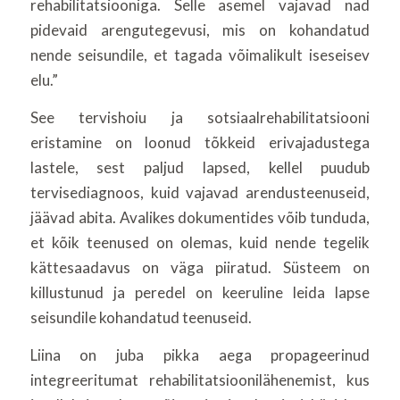
rehabilitatsiooniga. Selle asemel vajavad nad
pidevaid arengutegevusi, mis on kohandatud
nende seisundile, et tagada võimalikult iseseisev
elu.”
See tervishoiu ja sotsiaalrehabilitatsiooni
eristamine on loonud tõkkeid erivajadustega
lastele, sest paljud lapsed, kellel puudub
tervisediagnoos, kuid vajavad arendusteenuseid,
jäävad abita. Avalikes dokumentides võib tunduda,
et kõik teenused on olemas, kuid nende tegelik
kättesaadavus on väga piiratud. Süsteem on
killustunud ja peredel on keeruline leida lapse
seisundile kohandatud teenuseid.
Liina on juba pikka aega propageerinud
integreeritumat rehabilitatsioonilähenemist, kus