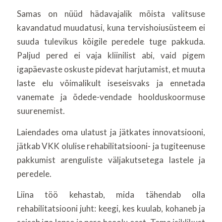
Samas on nüüd hädavajalik mõista valitsuse
kavandatud muudatusi, kuna tervishoiusüsteem ei
suuda tulevikus kõigile peredele tuge pakkuda.
Paljud pered ei vaja kliinilist abi, vaid pigem
igapäevaste oskuste pidevat harjutamist, et muuta
laste elu võimalikult iseseisvaks ja ennetada
vanemate ja õdede-vendade hoolduskoormuse
suurenemist.
Laiendades oma ulatust ja jätkates innovatsiooni,
jätkab VKK olulise rehabilitatsiooni- ja tugiteenuse
pakkumist arenguliste väljakutsetega lastele ja
peredele.
Liina töö kehastab, mida tähendab olla
rehabilitatsiooni juht: keegi, kes kuulab, kohaneb ja