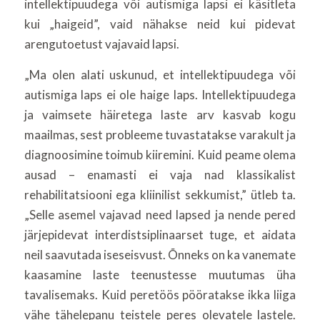
intellektipuudega või autismiga lapsi ei käsitleta
kui „haigeid”, vaid nähakse neid kui pidevat
arengutoetust vajavaid lapsi.
„Ma olen alati uskunud, et intellektipuudega või
autismiga laps ei ole haige laps. Intellektipuudega
ja vaimsete häiretega laste arv kasvab kogu
maailmas, sest probleeme tuvastatakse varakult ja
diagnoosimine toimub kiiremini. Kuid peame olema
ausad – enamasti ei vaja nad klassikalist
rehabilitatsiooni ega kliinilist sekkumist,” ütleb ta.
„Selle asemel vajavad need lapsed ja nende pered
järjepidevat interdistsiplinaarset tuge, et aidata
neil saavutada iseseisvust. Õnneks on ka vanemate
kaasamine laste teenustesse muutumas üha
tavalisemaks. Kuid peretöös pööratakse ikka liiga
vähe tähelepanu teistele peres olevatele lastele.