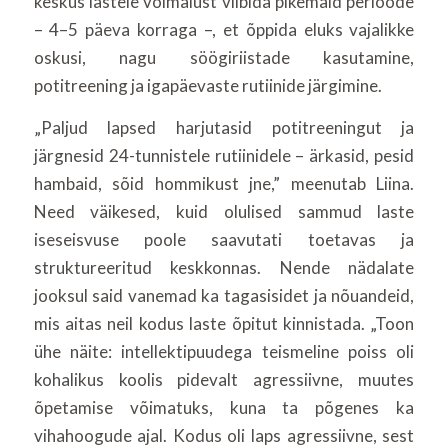
keskus lastele võimalust viibida pikemaid perioode
– 4–5 päeva korraga –, et õppida eluks vajalikke
oskusi, nagu söögiriistade kasutamine,
potitreening ja igapäevaste rutiinide järgimine.
„Paljud lapsed harjutasid potitreeningut ja
järgnesid 24-tunnistele rutiinidele – ärkasid, pesid
hambaid, sõid hommikust jne,” meenutab Liina.
Need väikesed, kuid olulised sammud laste
iseseisvuse poole saavutati toetavas ja
struktureeritud keskkonnas. Nende nädalate
jooksul said vanemad ka tagasisidet ja nõuandeid,
mis aitas neil kodus laste õpitut kinnistada. „Toon
ühe näite: intellektipuudega teismeline poiss oli
kohalikus koolis pidevalt agressiivne, muutes
õpetamise võimatuks, kuna ta põgenes ka
vihahoogude ajal. Kodus oli laps agressiivne, sest