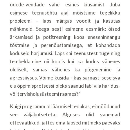
õdede-vendade vahel esines kiusamist. Juba
esimese teenusõhtu ajal mõistsime tegelikku
probleemi – laps märgas voodit ja kasutas
mähkmeid. Seega seati esimene eesmärk: öised
ärkamised ja potitreening koos enesehinnangu
tõstmise ja perenõustamisega, et kohandada
koduseid harjumusi. Laps sai teenustest tuge ning
tembeldamine nii koolis kui ka kodus vähenes
oluliselt, samas vähenes ka põgenemine ja
agressiivsus. Võime küsida – kas sarnast iseseisva
elu õppimisprotsessi oleks saanud läbi viia haridus-
või tervishoiusüsteemi raames?”
Kuigi programm oli äärmiselt edukas, ei möödunud
see väljakutseteta. Alguses olid vanemad
ettevaatlikud, jättes oma lapsed mitmeks päevaks