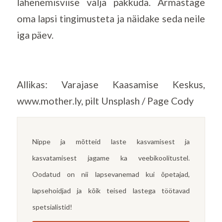
lähenemisviise välja pakkuda. Armastage
oma lapsi tingimusteta ja näidake seda neile
iga päev.
Allikas: Varajase Kaasamise Keskus,
www.mother.ly, pilt Unsplash / Page Cody
Nippe ja mõtteid laste kasvamisest ja
kasvatamisest jagame ka veebikoolitustel.
Oodatud on nii lapsevanemad kui õpetajad,
lapsehoidjad ja kõik teised lastega töötavad
spetsialistid!