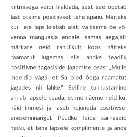
kiitmisega veidi liialdada, sest see õpetab
last otsima positiivset tähelepanu. Näiteks
kui Teie laps krabab alati väiksema õe või
venna mänguasja endale, samas aegajalt
märkate neid rahulikult koos näiteks
raamatut lugemas, siis andke teadlik
positiivne tagasiside jagamise osas: „Mulle
meeldib väga, et Sa oled õega raamatut
jagades nii lahke.“ Selline tunnustamine
annab lapsele teada, et me näeme neid kui
häid inimesi ja laseb kujuneda positiivsel
enesehinnangul. Püüdke leida sarnaseid
hetki, et teha lapsele komplimente ja anda