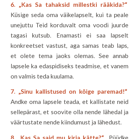
6. „Kas Sa tahaksid millestki rääkida?“
Küsige seda oma väikelapselt, kui ta peale
unejuttu Teid korduvalt oma voodi juurde
tagasi kutsub. Enamasti ei saa lapselt
konkreetset vastust, aga samas teab laps,
et olete tema jaoks olemas. See annab
lapsele ka edaspidiseks teadmise, et vanem
on valmis teda kuulama.
7. „Sinu kallistused on kõige paremad!“
Andke oma lapsele teada, et kallistate neid
sellepärast, et soovite olla nende lähedal ja
väärtustate nende kiindumust ja lähedust.
8. „Kas Sa said mu kirja kätte?“
Püüdke