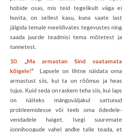
hobide osas, mis teid tegelikult väga ei
huvita, on sellest kasu, kuna saate last
jälgida temale meeldivates tegevustes ning
saada juurde teadmisi tema mõtetest ja
tunnetest.
10. „Ma armastan Sind vaatamata
kõigele!“
Lapsele on lihtne näidata oma
armastust siis, kui ta on rõõmus ja heas
tujus. Kuid seda on raskem teha siis, kui laps
on näiteks mänguväljakul sattunud
probleemidesse või teeb oma õdedele-
vendadele haiget. Isegi suuremate
jonnihoogude vahel andke talle teada, et