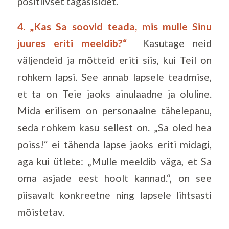
positiivset tagasisidet.
4. „Kas Sa soovid teada, mis mulle Sinu
juures eriti meeldib?“
Kasutage neid
väljendeid ja mõtteid eriti siis, kui Teil on
rohkem lapsi. See annab lapsele teadmise,
et ta on Teie jaoks ainulaadne ja oluline.
Mida erilisem on personaalne tähelepanu,
seda rohkem kasu sellest on. „Sa oled hea
poiss!“ ei tähenda lapse jaoks eriti midagi,
aga kui ütlete: „Mulle meeldib väga, et Sa
oma asjade eest hoolt kannad.“, on see
piisavalt konkreetne ning lapsele lihtsasti
mõistetav.