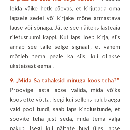
leida väike hetk päevas, et kirjutada oma
lapsele sedel või kirjake mõne armastava
lause või sõnaga. Jätke see näiteks lasteaia
riietusruumi kappi. Kui laps loeb kirja, siis
annab see talle selge signaali, et vanem
mõtleb tema peale ka siis, kui ollakse
üksteisest eemal.
9. „Mida Sa tahaksid minuga koos teha?“
Proovige lasta lapsel valida, mida võiks
koos ette võtta. Isegi kui selleks kulub aega
vaid pool tundi, saab laps kindlustunde, et
soovite teha just seda, mida tema välja
pakub. Isegi kui näitate huvi üles lapse