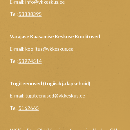
E-mail: info@vkkeskus.ee
Tel:
53338395
Varajase Kaasamise Keskuse Koolitused
E-mail: koolitus@vkkeskus.ee
Tel:
53974514
Tugiteenused (tugiisik ja lapsehoid)
E-mail: tugiteenused@vkkeskus.ee
Tel.
5162665