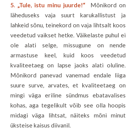
5. „Tule, istu minu juurde!“
Mõnikord on
läheduseks vaja suurt karukallistust ja
lahkeid sõnu, teinekord on vaja lihtsalt koos
veedetud vaikset hetke. Väikelaste puhul ei
ole alati selge, missugune on nende
armastuse keel, kuid koos veedetud
kvaliteetaeg on lapse jaoks alati oluline.
Mõnikord panevad vanemad endale liiga
suure surve, arvates, et kvaliteetaeg on
mingi väga eriline sündmus ebatavalises
kohas, aga tegelikult võib see olla hoopis
midagi väga lihtsat, näiteks mõni minut
üksteise kaisus diivanil.