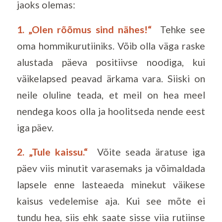
jaoks olemas:
1. „Olen rõõmus sind nähes!“
Tehke see
oma hommikurutiiniks. Võib olla väga raske
alustada päeva positiivse noodiga, kui
väikelapsed peavad ärkama vara. Siiski on
neile oluline teada, et meil on hea meel
nendega koos olla ja hoolitseda nende eest
iga päev.
2. „Tule kaissu.“
Võite seada äratuse iga
päev viis minutit varasemaks ja võimaldada
lapsele enne lasteaeda minekut väikese
kaisus vedelemise aja. Kui see mõte ei
tundu hea, siis ehk saate sisse viia rutiinse